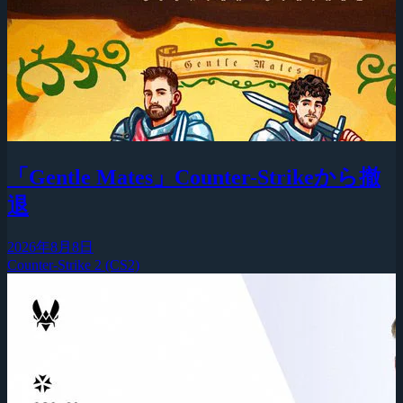
「Gentle Mates」Counter-Strikeから撤
退
2026年8月8日
Counter-Strike 2 (CS2)