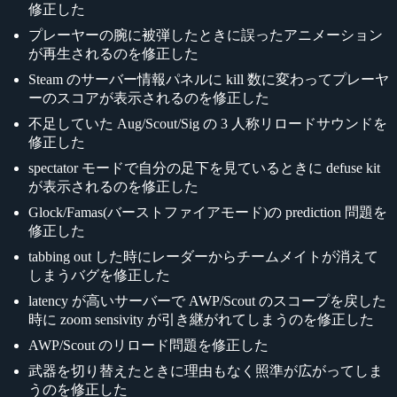
修正した
プレーヤーの腕に被弾したときに誤ったアニメーション
が再生されるのを修正した
Steam のサーバー情報パネルに kill 数に変わってプレーヤ
ーのスコアが表示されるのを修正した
不足していた Aug/Scout/Sig の 3 人称リロードサウンドを
修正した
spectator モードで自分の足下を見ているときに defuse kit
が表示されるのを修正した
Glock/Famas(バーストファイアモード)の prediction 問題を
修正した
tabbing out した時にレーダーからチームメイトが消えて
しまうバグを修正した
latency が高いサーバーで AWP/Scout のスコープを戻した
時に zoom sensivity が引き継がれてしまうのを修正した
AWP/Scout のリロード問題を修正した
武器を切り替えたときに理由もなく照準が広がってしま
うのを修正した