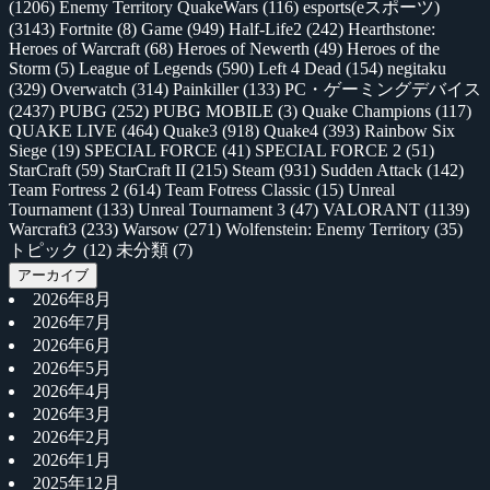
(1206)
Enemy Territory QuakeWars
(116)
esports(eスポーツ)
(3143)
Fortnite
(8)
Game
(949)
Half-Life2
(242)
Hearthstone:
Heroes of Warcraft
(68)
Heroes of Newerth
(49)
Heroes of the
Storm
(5)
League of Legends
(590)
Left 4 Dead
(154)
negitaku
(329)
Overwatch
(314)
Painkiller
(133)
PC・ゲーミングデバイス
(2437)
PUBG
(252)
PUBG MOBILE
(3)
Quake Champions
(117)
QUAKE LIVE
(464)
Quake3
(918)
Quake4
(393)
Rainbow Six
Siege
(19)
SPECIAL FORCE
(41)
SPECIAL FORCE 2
(51)
StarCraft
(59)
StarCraft II
(215)
Steam
(931)
Sudden Attack
(142)
Team Fortress 2
(614)
Team Fotress Classic
(15)
Unreal
Tournament
(133)
Unreal Tournament 3
(47)
VALORANT
(1139)
Warcraft3
(233)
Warsow
(271)
Wolfenstein: Enemy Territory
(35)
トピック
(12)
未分類
(7)
アーカイブ
2026年8月
2026年7月
2026年6月
2026年5月
2026年4月
2026年3月
2026年2月
2026年1月
2025年12月