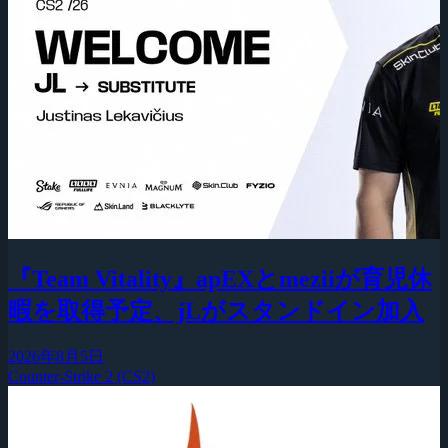
『Team Vitality』apEXとmeziiが育児休
暇を取得予定、jLがスタンドイン加入
2026年8月5日
Counter-Strike 2 (CS2)