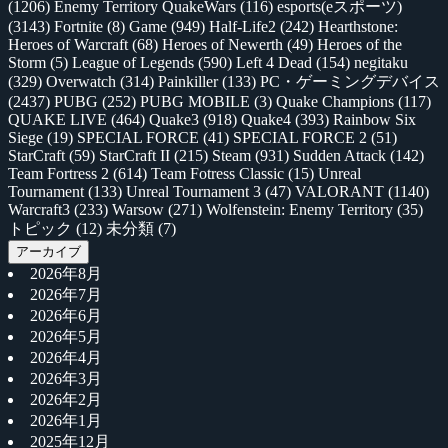
(1206)
Enemy Territory QuakeWars
(116)
esports(eスポーツ)
(3143)
Fortnite
(8)
Game
(949)
Half-Life2
(242)
Hearthstone:
Heroes of Warcraft
(68)
Heroes of Newerth
(49)
Heroes of the
Storm
(5)
League of Legends
(590)
Left 4 Dead
(154)
negitaku
(329)
Overwatch
(314)
Painkiller
(133)
PC・ゲーミングデバイス
(2437)
PUBG
(252)
PUBG MOBILE
(3)
Quake Champions
(117)
QUAKE LIVE
(464)
Quake3
(918)
Quake4
(393)
Rainbow Six
Siege
(19)
SPECIAL FORCE
(41)
SPECIAL FORCE 2
(51)
StarCraft
(59)
StarCraft II
(215)
Steam
(931)
Sudden Attack
(142)
Team Fortress 2
(614)
Team Fotress Classic
(15)
Unreal
Tournament
(133)
Unreal Tournament 3
(47)
VALORANT
(1140)
Warcraft3
(233)
Warsow
(271)
Wolfenstein: Enemy Territory
(35)
トピック
(12)
未分類
(7)
アーカイブ
2026年8月
2026年7月
2026年6月
2026年5月
2026年4月
2026年3月
2026年2月
2026年1月
2025年12月