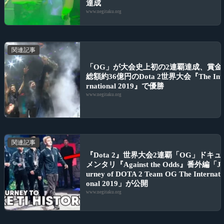
達成
www.negitaku.org
関連記事
「OG」が大会史上初の2連覇達成、賞金
総額約36億円のDota 2世界大会『The Int
rnational 2019』で優勝
www.negitaku.org
関連記事
『Dota 2』世界大会2連覇「OG」ドキュ
メンタリ『Against the Odds』番外編「J
urney of DOTA 2 Team OG The Internati
onal 2019」が公開
www.negitaku.org