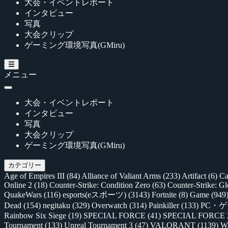
大会・イベントレポート
インタビュー
写真
大会クリップ
ゲーミング環境写真(GMiru)
メニュー
大会・イベントレポート
インタビュー
写真
大会クリップ
ゲーミング環境写真(GMiru)
カテゴリー
Age of Empires III
(84)
Alliance of Valiant Arms
(233)
Artifact
(6)
Ca
Online 2
(18)
Counter-Strike: Condition Zero
(63)
Counter-Strike: G
QuakeWars
(116)
esports(eスポーツ)
(3143)
Fortnite
(8)
Game
(949
Dead
(154)
negitaku
(329)
Overwatch
(314)
Painkiller
(133)
PC・
Rainbow Six Siege
(19)
SPECIAL FORCE
(41)
SPECIAL FORCE
Tournament
(133)
Unreal Tournament 3
(47)
VALORANT
(1139)
Wa