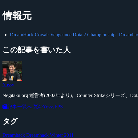
情報元
DreamHack Corsair Vengeance Dota 2 Championship | Dreamha
この記事を書いた人
Yossy
Negitaku.org 運営者(2002年より)。Counter-Str
記事一覧へ
@YossyFPS
タグ
Dreamhack
Dreamhack Winter 2011