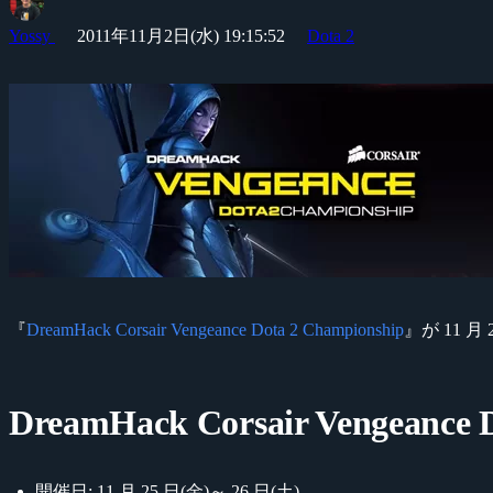
Yossy
2011年11月2日(水) 19:15:52
Dota 2
『
DreamHack Corsair Vengeance Dota 2 Championship
』が 11 
DreamHack Corsair Vengeance 
開催日: 11 月 25 日(金)～ 26 日(土)