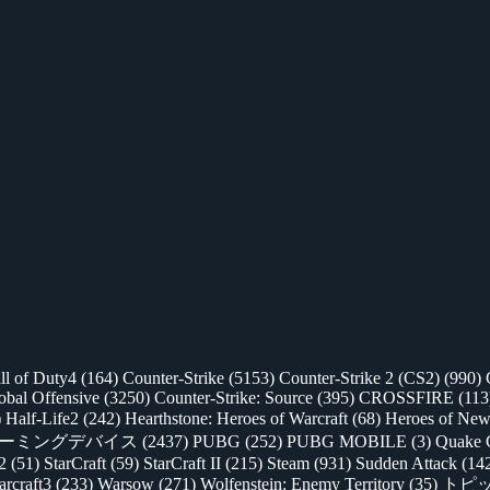
ll of Duty4
(164)
Counter-Strike
(5153)
Counter-Strike 2 (CS2)
(990)
lobal Offensive
(3250)
Counter-Strike: Source
(395)
CROSSFIRE
(113
)
Half-Life2
(242)
Hearthstone: Heroes of Warcraft
(68)
Heroes of New
ゲーミングデバイス
(2437)
PUBG
(252)
PUBG MOBILE
(3)
Quake 
 2
(51)
StarCraft
(59)
StarCraft II
(215)
Steam
(931)
Sudden Attack
(14
rcraft3
(233)
Warsow
(271)
Wolfenstein: Enemy Territory
(35)
トピ