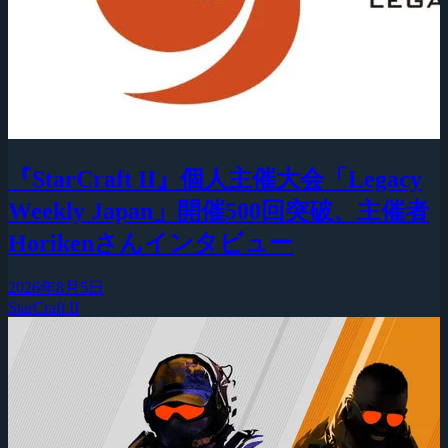
『StarCraft II』個人主催大会「Legacy
Weekly Japan」開催500回突破、主催者
Horikenさんインタビュー
2026年8月5日
StarCraft II