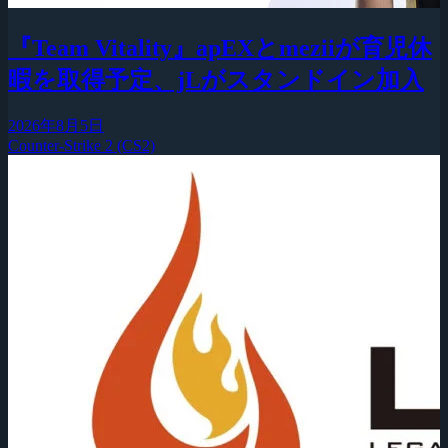
『Team Vitality』apEXとmeziiが育児休
暇を取得予定、jLがスタンドイン加入
2026年8月5日
Counter-Strike 2 (CS2)