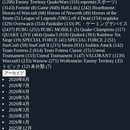
(1206)
Enemy Territory QuakeWars
(116)
esports(eスポーツ)
(3143)
Fortnite
(8)
Game
(949)
Half-Life2
(242)
Hearthstone:
Heroes of Warcraft
(68)
Heroes of Newerth
(49)
Heroes of the
Storm
(5)
League of Legends
(590)
Left 4 Dead
(154)
negitaku
(329)
Overwatch
(314)
Painkiller
(133)
PC・ゲーミングデバイス
(2437)
PUBG
(252)
PUBG MOBILE
(3)
Quake Champions
(117)
QUAKE LIVE
(464)
Quake3
(918)
Quake4
(393)
Rainbow Six
Siege
(19)
SPECIAL FORCE
(41)
SPECIAL FORCE 2
(51)
StarCraft
(59)
StarCraft II
(215)
Steam
(931)
Sudden Attack
(142)
Team Fortress 2
(614)
Team Fotress Classic
(15)
Unreal
Tournament
(133)
Unreal Tournament 3
(47)
VALORANT
(1139)
Warcraft3
(233)
Warsow
(271)
Wolfenstein: Enemy Territory
(35)
トピック
(12)
未分類
(7)
アーカイブ
2026年8月
2026年7月
2026年6月
2026年5月
2026年4月
2026年3月
2026年2月
2026年1月
2025年12月