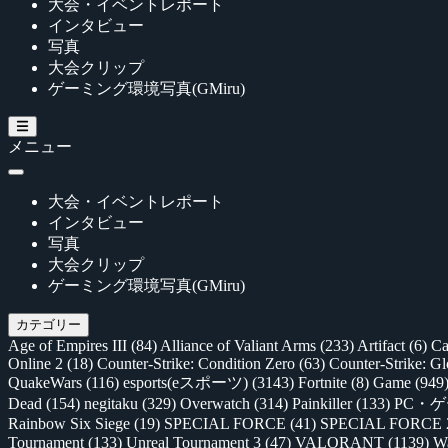
大会・イベントレポート
インタビュー
写真
大会クリップ
ゲーミング環境写真(GMiru)
メニュー
大会・イベントレポート
インタビュー
写真
大会クリップ
ゲーミング環境写真(GMiru)
カテゴリー
Age of Empires III
(84)
Alliance of Valiant Arms
(233)
Artifact
(6)
Ca
Online 2
(18)
Counter-Strike: Condition Zero
(63)
Counter-Strike: G
QuakeWars
(116)
esports(eスポーツ)
(3143)
Fortnite
(8)
Game
(949
Dead
(154)
negitaku
(329)
Overwatch
(314)
Painkiller
(133)
PC・
Rainbow Six Siege
(19)
SPECIAL FORCE
(41)
SPECIAL FORCE
Tournament
(133)
Unreal Tournament 3
(47)
VALORANT
(1139)
Wa