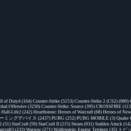
ll of Duty4
(164)
Counter-Strike
(5153)
Counter-Strike 2 (CS2)
(989)
lobal Offensive
(3250)
Counter-Strike: Source
(395)
CROSSFIRE
(113
)
Half-Life2
(242)
Hearthstone: Heroes of Warcraft
(68)
Heroes of New
ゲーミングデバイス
(2437)
PUBG
(252)
PUBG MOBILE
(3)
Quake 
 2
(51)
StarCraft
(59)
StarCraft II
(215)
Steam
(931)
Sudden Attack
(14
rcraft3
(233)
Warsow
(271)
Wolfenstein: Enemy Territory
(35)
トピ