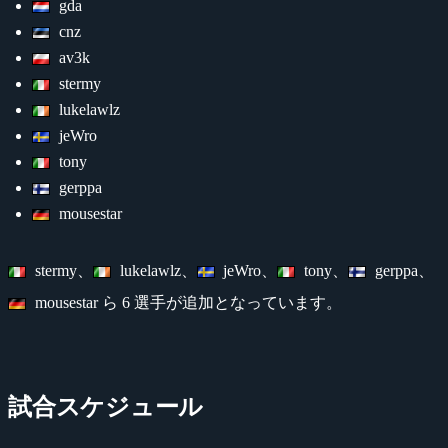
gda
cnz
av3k
stermy
lukelawlz
jeWro
tony
gerppa
mousestar
stermy、
lukelawlz、
jeWro、
tony、
gerppa、
mousestar ら 6 選手が追加となっています。
試合スケジュール