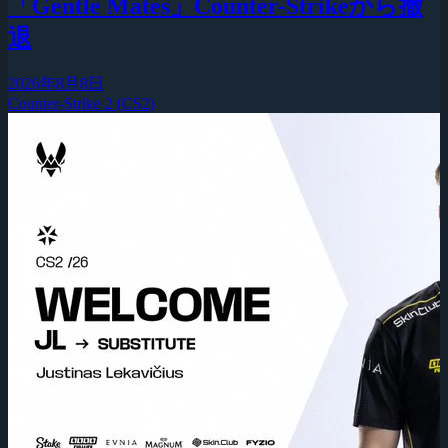
「Gentle Mates」Counter-Strikeから撤
退
2026年8月8日
Counter-Strike 2 (CS2)