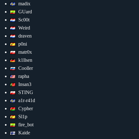
madix
GUard
Sc00t
Weird
draven
p0ni
matr0x
k1llsen
Cooller
rapha
Insan3
STING
a1r-r41d
Cypher
Sl1p
fire_bot
Kaide