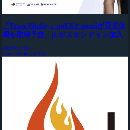
『Team Vitality』apEXとmeziiが育児休
暇を取得予定、jLがスタンドイン加入
2026年8月5日
Counter-Strike 2 (CS2)