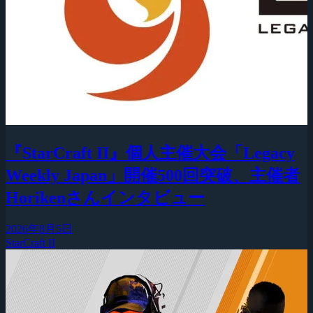
『StarCraft II』個人主催大会「Legacy
Weekly Japan」開催500回突破、主催者
Horikenさんインタビュー
2026年8月5日
StarCraft II