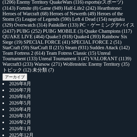
(1206)
Enemy Territory QuakeWars
(116)
esports(eスポーツ)
(3143)
Fortnite
(8)
Game
(949)
Half-Life2
(242)
Hearthstone:
Heroes of Warcraft
(68)
Heroes of Newerth
(49)
Heroes of the
Storm
(5)
League of Legends
(590)
Left 4 Dead
(154)
negitaku
(329)
Overwatch
(314)
Painkiller
(133)
PC・ゲーミングデバイス
(2437)
PUBG
(252)
PUBG MOBILE
(3)
Quake Champions
(117)
QUAKE LIVE
(464)
Quake3
(918)
Quake4
(393)
Rainbow Six
Siege
(19)
SPECIAL FORCE
(41)
SPECIAL FORCE 2
(51)
StarCraft
(59)
StarCraft II
(215)
Steam
(931)
Sudden Attack
(142)
Team Fortress 2
(614)
Team Fotress Classic
(15)
Unreal
Tournament
(133)
Unreal Tournament 3
(47)
VALORANT
(1139)
Warcraft3
(233)
Warsow
(271)
Wolfenstein: Enemy Territory
(35)
トピック
(12)
未分類
(7)
アーカイブ
2026年8月
2026年7月
2026年6月
2026年5月
2026年4月
2026年3月
2026年2月
2026年1月
2025年12月