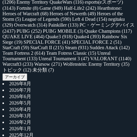
(1206)
Enemy Territory QuakeWars
(116)
esports(eスポーツ)
(3143)
Fortnite
(8)
Game
(949)
Half-Life2
(242)
Hearthstone:
Heroes of Warcraft
(68)
Heroes of Newerth
(49)
Heroes of the
Storm
(5)
League of Legends
(590)
Left 4 Dead
(154)
negitaku
(329)
Overwatch
(314)
Painkiller
(133)
PC・ゲーミングデバイス
(2437)
PUBG
(252)
PUBG MOBILE
(3)
Quake Champions
(117)
QUAKE LIVE
(464)
Quake3
(918)
Quake4
(393)
Rainbow Six
Siege
(19)
SPECIAL FORCE
(41)
SPECIAL FORCE 2
(51)
StarCraft
(59)
StarCraft II
(215)
Steam
(931)
Sudden Attack
(142)
Team Fortress 2
(614)
Team Fotress Classic
(15)
Unreal
Tournament
(133)
Unreal Tournament 3
(47)
VALORANT
(1140)
Warcraft3
(233)
Warsow
(271)
Wolfenstein: Enemy Territory
(35)
トピック
(12)
未分類
(7)
アーカイブ
2026年8月
2026年7月
2026年6月
2026年5月
2026年4月
2026年3月
2026年2月
2026年1月
2025年12月