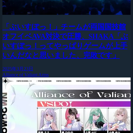
「ぶいすぽっ！」チームが両国国技館
オフイベAVA対決で圧勝、SHAKA「ぶ
いすぽっ！ってやっぱりゲームが上手
いんだなと思いました、完敗です」
2025年3月23日
Alliance of Valiant Arms