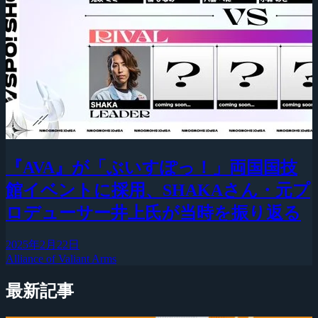
『AVA』が「ぶいすぽっ！」両国国技
館イベントに採用、SHAKAさん・元プ
ロデューサー井上氏が当時を振り返る
2025年2月22日
Alliance of Valiant Arms
最新記事