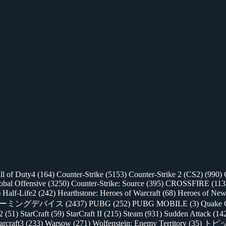
ll of Duty4
(164)
Counter-Strike
(5153)
Counter-Strike 2 (CS2)
(990)
lobal Offensive
(3250)
Counter-Strike: Source
(395)
CROSSFIRE
(113
)
Half-Life2
(242)
Hearthstone: Heroes of Warcraft
(68)
Heroes of New
ゲーミングデバイス
(2437)
PUBG
(252)
PUBG MOBILE
(3)
Quake 
 2
(51)
StarCraft
(59)
StarCraft II
(215)
Steam
(931)
Sudden Attack
(14
rcraft3
(233)
Warsow
(271)
Wolfenstein: Enemy Territory
(35)
トピ