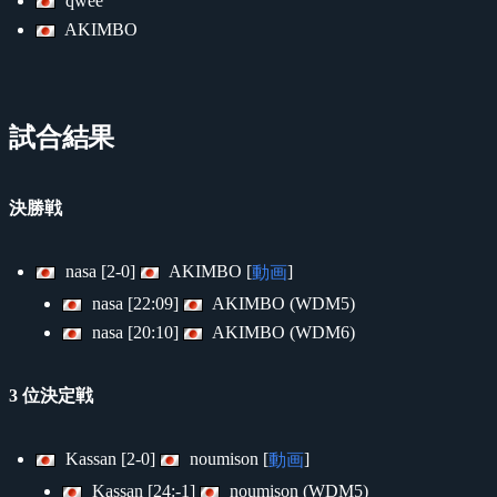
qwee
AKIMBO
試合結果
決勝戦
nasa [2-0]
AKIMBO [
]
動画
nasa [22:09]
AKIMBO (WDM5)
nasa [20:10]
AKIMBO (WDM6)
3 位決定戦
Kassan [2-0]
noumison [
]
動画
Kassan [24:-1]
noumison (WDM5)