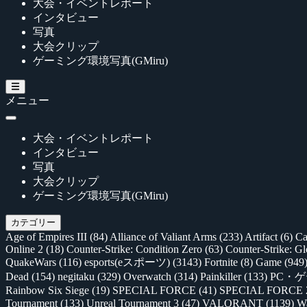
大会・イベントレポート
インタビュー
写真
大会クリップ
ゲーミング環境写真(GMiru)
メニュー
大会・イベントレポート
インタビュー
写真
大会クリップ
ゲーミング環境写真(GMiru)
カテゴリー
Age of Empires III
(84)
Alliance of Valiant Arms
(233)
Artifact
(6)
Ca
Online 2
(18)
Counter-Strike: Condition Zero
(63)
Counter-Strike: G
QuakeWars
(116)
esports(eスポーツ)
(3143)
Fortnite
(8)
Game
(949
Dead
(154)
negitaku
(329)
Overwatch
(314)
Painkiller
(133)
PC・
Rainbow Six Siege
(19)
SPECIAL FORCE
(41)
SPECIAL FORCE
Tournament
(133)
Unreal Tournament 3
(47)
VALORANT
(1139)
Wa