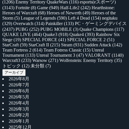
(1206)
Enemy Territory QuakeWars
(116)
esports(eスポーツ)
(3143)
Fortnite
(8)
Game
(949)
Half-Life2
(242)
Hearthstone:
Heroes of Warcraft
(68)
Heroes of Newerth
(49)
Heroes of the
Storm
(5)
League of Legends
(590)
Left 4 Dead
(154)
negitaku
(329)
Overwatch
(314)
Painkiller
(133)
PC・ゲーミングデバイス
(2437)
PUBG
(252)
PUBG MOBILE
(3)
Quake Champions
(117)
QUAKE LIVE
(464)
Quake3
(918)
Quake4
(393)
Rainbow Six
Siege
(19)
SPECIAL FORCE
(41)
SPECIAL FORCE 2
(51)
StarCraft
(59)
StarCraft II
(215)
Steam
(931)
Sudden Attack
(142)
Team Fortress 2
(614)
Team Fotress Classic
(15)
Unreal
Tournament
(133)
Unreal Tournament 3
(47)
VALORANT
(1140)
Warcraft3
(233)
Warsow
(271)
Wolfenstein: Enemy Territory
(35)
トピック
(12)
未分類
(7)
アーカイブ
2026年8月
2026年7月
2026年6月
2026年5月
2026年4月
2026年3月
2026年2月
2026年1月
2025年12月