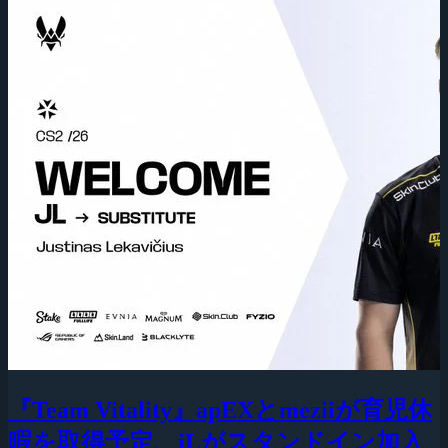
『Team Vitality』apEXとmeziiが育児休
暇を取得予定、jLがスタンドイン加入