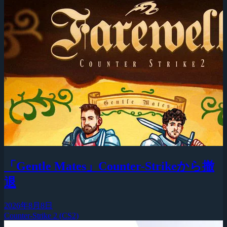
「Gentle Mates」Counter-Strikeから撤
退
2026年8月8日
Counter-Strike 2 (CS2)