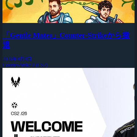
「Gentle Mates」Counter-Strikeから撤
退
2026年8月8日
Counter-Strike 2 (CS2)