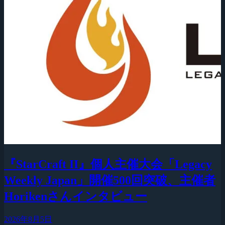
『StarCraft II』個人主催大会「Legacy
Weekly Japan」開催500回突破、主催者
Horikenさんインタビュー
2026年8月5日