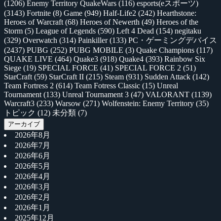
(1206)
Enemy Territory QuakeWars
(116)
esports(eスポーツ)
(3143)
Fortnite
(8)
Game
(949)
Half-Life2
(242)
Hearthstone:
Heroes of Warcraft
(68)
Heroes of Newerth
(49)
Heroes of the
Storm
(5)
League of Legends
(590)
Left 4 Dead
(154)
negitaku
(329)
Overwatch
(314)
Painkiller
(133)
PC・ゲーミングデバイス
(2437)
PUBG
(252)
PUBG MOBILE
(3)
Quake Champions
(117)
QUAKE LIVE
(464)
Quake3
(918)
Quake4
(393)
Rainbow Six
Siege
(19)
SPECIAL FORCE
(41)
SPECIAL FORCE 2
(51)
StarCraft
(59)
StarCraft II
(215)
Steam
(931)
Sudden Attack
(142)
Team Fortress 2
(614)
Team Fotress Classic
(15)
Unreal
Tournament
(133)
Unreal Tournament 3
(47)
VALORANT
(1139)
Warcraft3
(233)
Warsow
(271)
Wolfenstein: Enemy Territory
(35)
トピック
(12)
未分類
(7)
アーカイブ
2026年8月
2026年7月
2026年6月
2026年5月
2026年4月
2026年3月
2026年2月
2026年1月
2025年12月