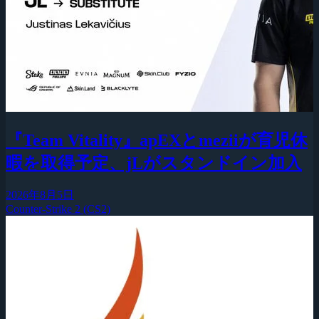
『Team Vitality』apEXとmeziiが育児休
暇を取得予定、jLがスタンドイン加入
2026年8月5日
Counter-Strike 2 (CS2)