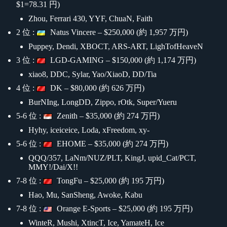
$1=78.31 円)
Zhou, Ferrari 430, YYF, ChuaN, Faith
2 位 :
Natus Vincere – $250,000 (約 1,957 万円)
Puppey, Dendi, XBOCT, ARS-ART, LighTofHeaveN
3 位 :
LGD-GAMING – $150,000 (約 1,174 万円)
xiao8, DDC, Sylar, Yao/XiaoD, DD/Tia
4 位 :
DK – $80,000 (約 626 万円)
BurNIng, LongDD, Zippo, rOtk, Super/Yueru
5-6 位 :
Zenith – $35,000 (約 274 万円)
Hyhy, iceiceice, Loda, xFreedom, xy-
5-6 位 :
EHOME – $35,000 (約 274 万円)
QQQ/357, LaNm/NUZ/PLT, KingJ, upid_Cat/PCT,
MMY!/Dai/X!!
7-8 位 :
TongFu – $25,000 (約 195 万円)
Hao, Mu, SanSheng, Awoke, Kabu
7-8 位 :
Orange E-Sports – $25,000 (約 195 万円)
WinteR, Mushi, XtincT, Ice, YamateH, Ice