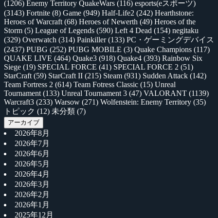
(1206)
Enemy Territory QuakeWars
(116)
esports(eスポーツ)
(3143)
Fortnite
(8)
Game
(949)
Half-Life2
(242)
Hearthstone:
Heroes of Warcraft
(68)
Heroes of Newerth
(49)
Heroes of the
Storm
(5)
League of Legends
(590)
Left 4 Dead
(154)
negitaku
(329)
Overwatch
(314)
Painkiller
(133)
PC・ゲーミングデバイス
(2437)
PUBG
(252)
PUBG MOBILE
(3)
Quake Champions
(117)
QUAKE LIVE
(464)
Quake3
(918)
Quake4
(393)
Rainbow Six
Siege
(19)
SPECIAL FORCE
(41)
SPECIAL FORCE 2
(51)
StarCraft
(59)
StarCraft II
(215)
Steam
(931)
Sudden Attack
(142)
Team Fortress 2
(614)
Team Fotress Classic
(15)
Unreal
Tournament
(133)
Unreal Tournament 3
(47)
VALORANT
(1139)
Warcraft3
(233)
Warsow
(271)
Wolfenstein: Enemy Territory
(35)
トピック
(12)
未分類
(7)
アーカイブ
2026年8月
2026年7月
2026年6月
2026年5月
2026年4月
2026年3月
2026年2月
2026年1月
2025年12月