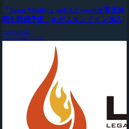
『Team Vitality』apEXとmeziiが育児休
暇を取得予定、jLがスタンドイン加入
2026年8月5日
Counter-Strike 2 (CS2)