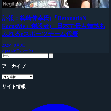
訃報：梅崎伸幸氏(『DetonatioN
FocusMe』創設者)、日本で最も情熱あ
ふれるeスポーツチーム代表
2026年8月3日
esports(eスポーツ)
アーカイブ
サイト情報