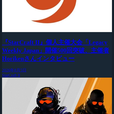
『StarCraft II』個人主催大会「Legacy
Weekly Japan」開催500回突破、主催者
Horikenさんインタビュー
2026年8月5日
StarCraft II