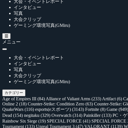
大会・イベントレポート
インタビュー
写真
大会クリップ
ゲーミング環境写真(GMiru)
メニュー
大会・イベントレポート
インタビュー
写真
大会クリップ
ゲーミング環境写真(GMiru)
カテゴリー
Age of Empires III
(84)
Alliance of Valiant Arms
(233)
Artifact
(6)
Ca
Online 2
(18)
Counter-Strike: Condition Zero
(63)
Counter-Strike: G
QuakeWars
(116)
esports(eスポーツ)
(3143)
Fortnite
(8)
Game
(949
Dead
(154)
negitaku
(329)
Overwatch
(314)
Painkiller
(133)
PC・
Rainbow Six Siege
(19)
SPECIAL FORCE
(41)
SPECIAL FORCE
Tournament
(133)
Unreal Tournament 3
(47)
VALORANT
(1139)
Wa