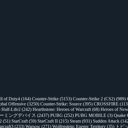
ll of Duty4
(164)
Counter-Strike
(5153)
Counter-Strike 2 (CS2)
(989)
lobal Offensive
(3250)
Counter-Strike: Source
(395)
CROSSFIRE
(113
)
Half-Life2
(242)
Hearthstone: Heroes of Warcraft
(68)
Heroes of New
ゲーミングデバイス
(2437)
PUBG
(252)
PUBG MOBILE
(3)
Quake 
 2
(51)
StarCraft
(59)
StarCraft II
(215)
Steam
(931)
Sudden Attack
(14
rcraft3
(233)
Warsow
(271)
Wolfenstein: Enemy Territory
(35)
トピ