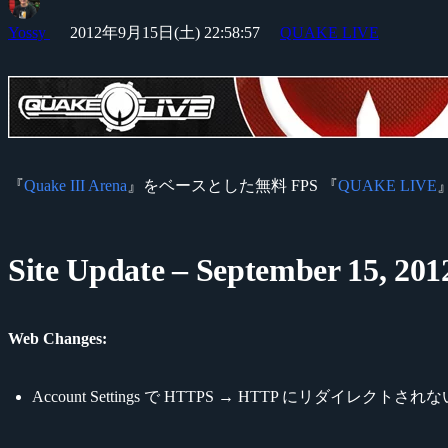
Yossy
2012年9月15日(土) 22:58:57
QUAKE LIVE
『
Quake III Arena
』をベースとした無料 FPS 『
QUAKE LIVE
Site Update – September 15, 201
Web Changes:
Account Settings で HTTPS → HTTP にリダイレ