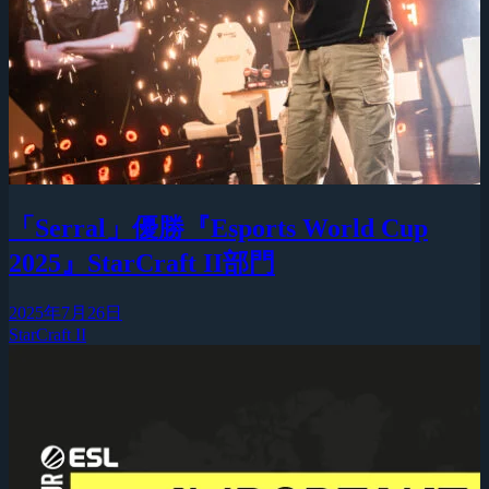
「Serral」優勝『Esports World Cup
2025』StarCraft II部門
2025年7月26日
StarCraft II