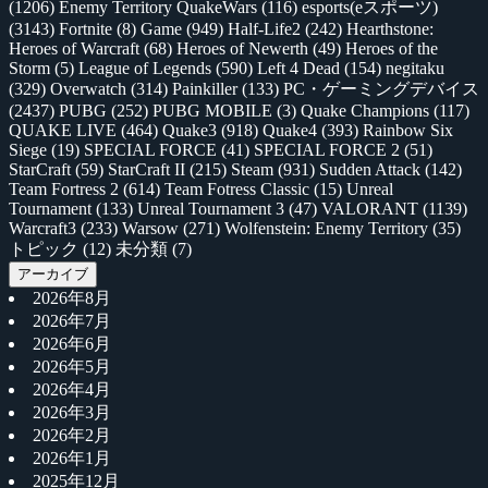
(1206)
Enemy Territory QuakeWars
(116)
esports(eスポーツ)
(3143)
Fortnite
(8)
Game
(949)
Half-Life2
(242)
Hearthstone:
Heroes of Warcraft
(68)
Heroes of Newerth
(49)
Heroes of the
Storm
(5)
League of Legends
(590)
Left 4 Dead
(154)
negitaku
(329)
Overwatch
(314)
Painkiller
(133)
PC・ゲーミングデバイス
(2437)
PUBG
(252)
PUBG MOBILE
(3)
Quake Champions
(117)
QUAKE LIVE
(464)
Quake3
(918)
Quake4
(393)
Rainbow Six
Siege
(19)
SPECIAL FORCE
(41)
SPECIAL FORCE 2
(51)
StarCraft
(59)
StarCraft II
(215)
Steam
(931)
Sudden Attack
(142)
Team Fortress 2
(614)
Team Fotress Classic
(15)
Unreal
Tournament
(133)
Unreal Tournament 3
(47)
VALORANT
(1139)
Warcraft3
(233)
Warsow
(271)
Wolfenstein: Enemy Territory
(35)
トピック
(12)
未分類
(7)
アーカイブ
2026年8月
2026年7月
2026年6月
2026年5月
2026年4月
2026年3月
2026年2月
2026年1月
2025年12月