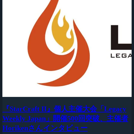
『StarCraft II』個人主催大会「Legacy
Weekly Japan」開催500回突破、主催者
Horikenさんインタビュー