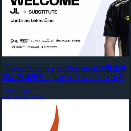
『Team Vitality』apEXとmeziiが育児休
暇を取得予定、jLがスタンドイン加入
2026年8月5日
Counter-Strike 2 (CS2)