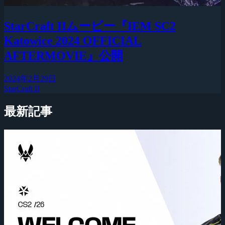
StarCraft IIムービー『IEM SC2
Katowice 2024 OFFICIAL
AFTERMOVIE』公開
2024年2月29日
StarCraft II
最新記事