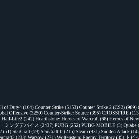
ll of Duty4
(164)
Counter-Strike
(5153)
Counter-Strike 2 (CS2)
(989)
lobal Offensive
(3250)
Counter-Strike: Source
(395)
CROSSFIRE
(113
)
Half-Life2
(242)
Hearthstone: Heroes of Warcraft
(68)
Heroes of New
ゲーミングデバイス
(2437)
PUBG
(252)
PUBG MOBILE
(3)
Quake 
 2
(51)
StarCraft
(59)
StarCraft II
(215)
Steam
(931)
Sudden Attack
(14
rcraft3
(233)
Warsow
(271)
Wolfenstein: Enemy Territory
(35)
トピ