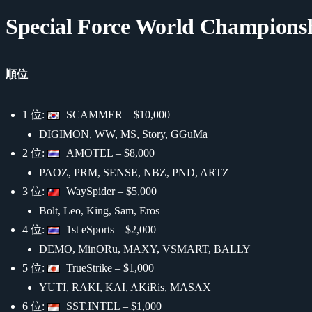
Special Force World Champions
順位
1 位:
SCAMMER – $10,000
DIGIMON, WW, MS, Story, GGuMa
2 位:
AMOTEL – $8,000
PAOZ, PRM, SENSE, NBZ, PND, ARTZ
3 位:
WaySpider – $5,000
Bolt, Leo, King, Sam, Eros
4 位:
1st eSports – $2,000
DEMO, MinORu, MAXY, VSMART, BALLY
5 位:
TrueStrike – $1,000
YUTI, RAKI, KAI, AKiRis, MASAX
6 位:
SST.INTEL – $1,000