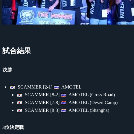
試合結果
決勝
SCAMMER [2-1]
AMOTEL
SCAMMER [8-2]
AMOTEL (Cross Road)
SCAMMER [7-8]
AMOTEL (Desert Camp)
SCAMMER [8-3]
AMOTEL (Shangha)
3位決定戦