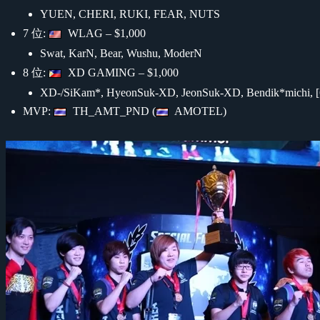
YUEN, CHERI, RUKI, FEAR, NUTS
7 位:
WLAG – $1,000
Swat, KarN, Bear, Wushu, ModerN
8 位:
XD GAMING – $1,000
XD-/SiKam*, HyeonSuk-XD, JeonSuk-XD, Bendik*michi, 
MVP:
TH_AMT_PND (
AMOTEL)