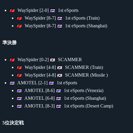
WaySpider [2-0]
1st eSports
WaySpider [8-7]
1st eSports (Train)
WaySpider [8-7]
1st eSports (Shanghai)
準決勝
WaySpider [0-2]
SCAMMER
WaySpider [4-8]
SCAMMER (Train)
WaySpider [4-8]
SCAMMER (Missile )
AMOTEL [2-1]
1st eSports
AMOTEL [8-6]
1st eSports (Venezia)
AMOTEL [6-8]
1st eSports (Shanghai)
AMOTEL [8-3]
1st eSports (Desert Camp)
5位決定戦