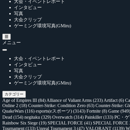
大会・イベントレポート
インタビュー
写真
大会クリップ
ゲーミング環境写真(GMiru)
メニュー
大会・イベントレポート
インタビュー
写真
大会クリップ
ゲーミング環境写真(GMiru)
カテゴリー
Age of Empires III
(84)
Alliance of Valiant Arms
(233)
Artifact
(6)
Ca
Online 2
(18)
Counter-Strike: Condition Zero
(63)
Counter-Strike: G
QuakeWars
(116)
esports(eスポーツ)
(3143)
Fortnite
(8)
Game
(949
Dead
(154)
negitaku
(329)
Overwatch
(314)
Painkiller
(133)
PC・
Rainbow Six Siege
(19)
SPECIAL FORCE
(41)
SPECIAL FORCE
Tournament
(133)
Unreal Tournament 3
(47)
VALORANT
(1139)
Wa