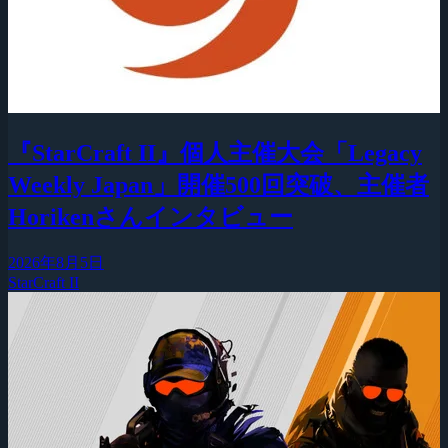
『StarCraft II』個人主催大会「Legacy
Weekly Japan」開催500回突破、主催者
Horikenさんインタビュー
2026年8月5日
StarCraft II