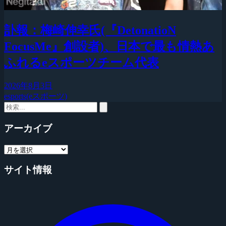
訃報：梅崎伸幸氏(『DetonatioN
FocusMe』創設者)、日本で最も情熱あ
ふれるeスポーツチーム代表
2026年8月3日
esports(eスポーツ)
アーカイブ
サイト情報