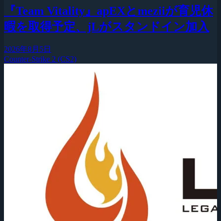
『Team Vitality』apEXとmeziiが育児休
暇を取得予定、jLがスタンドイン加入
2026年8月5日
Counter-Strike 2 (CS2)