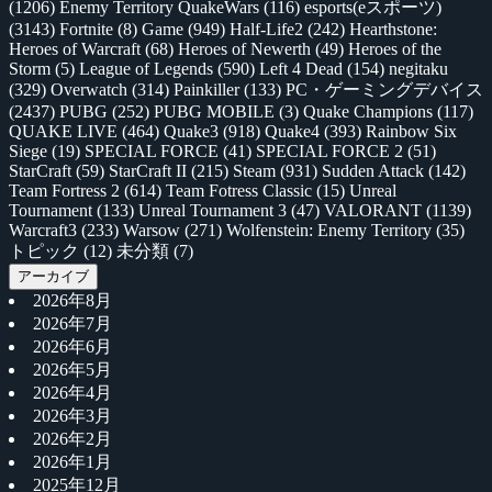
(1206)
Enemy Territory QuakeWars
(116)
esports(eスポーツ)
(3143)
Fortnite
(8)
Game
(949)
Half-Life2
(242)
Hearthstone:
Heroes of Warcraft
(68)
Heroes of Newerth
(49)
Heroes of the
Storm
(5)
League of Legends
(590)
Left 4 Dead
(154)
negitaku
(329)
Overwatch
(314)
Painkiller
(133)
PC・ゲーミングデバイス
(2437)
PUBG
(252)
PUBG MOBILE
(3)
Quake Champions
(117)
QUAKE LIVE
(464)
Quake3
(918)
Quake4
(393)
Rainbow Six
Siege
(19)
SPECIAL FORCE
(41)
SPECIAL FORCE 2
(51)
StarCraft
(59)
StarCraft II
(215)
Steam
(931)
Sudden Attack
(142)
Team Fortress 2
(614)
Team Fotress Classic
(15)
Unreal
Tournament
(133)
Unreal Tournament 3
(47)
VALORANT
(1139)
Warcraft3
(233)
Warsow
(271)
Wolfenstein: Enemy Territory
(35)
トピック
(12)
未分類
(7)
アーカイブ
2026年8月
2026年7月
2026年6月
2026年5月
2026年4月
2026年3月
2026年2月
2026年1月
2025年12月