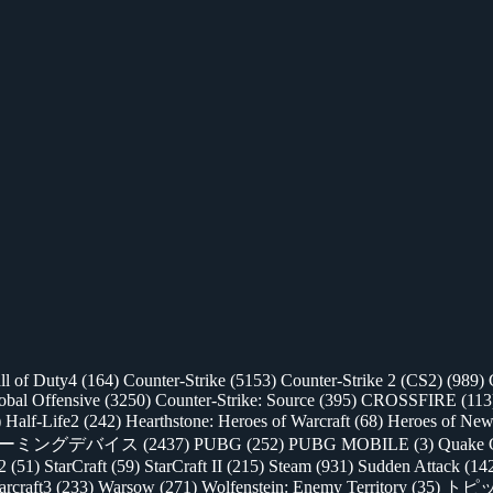
ll of Duty4
(164)
Counter-Strike
(5153)
Counter-Strike 2 (CS2)
(989)
lobal Offensive
(3250)
Counter-Strike: Source
(395)
CROSSFIRE
(113
)
Half-Life2
(242)
Hearthstone: Heroes of Warcraft
(68)
Heroes of New
ゲーミングデバイス
(2437)
PUBG
(252)
PUBG MOBILE
(3)
Quake 
 2
(51)
StarCraft
(59)
StarCraft II
(215)
Steam
(931)
Sudden Attack
(14
rcraft3
(233)
Warsow
(271)
Wolfenstein: Enemy Territory
(35)
トピ