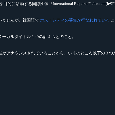
活性化を目的に活動する国際団体『International E-sports Federati
いませんが、韓国語で
ホストシティの募集が行なわれている
こ
カルタイトル 1 つの計 4 つとのこと。
raft II の予選開催がアナウンスされていることから、いまのところ以下