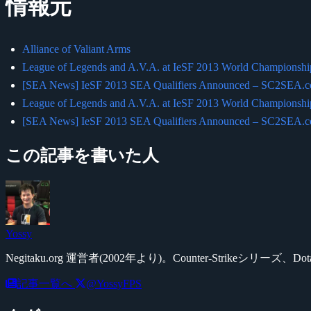
情報元
Alliance of Valiant Arms
League of Legends and A.V.A. at IeSF 2013 World Championshi
[SEA News] IeSF 2013 SEA Qualifiers Announced – SC2SEA.com
League of Legends and A.V.A. at IeSF 2013 World Championshi
[SEA News] IeSF 2013 SEA Qualifiers Announced – SC2SEA.com
この記事を書いた人
Yossy
Negitaku.org 運営者(2002年より)。Counter-Str
記事一覧へ
@YossyFPS