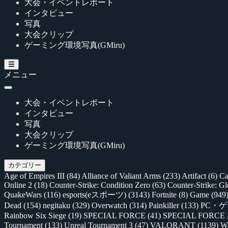
大会・イベントレポート
インタビュー
写真
大会クリップ
ゲーミング環境写真(GMiru)
メニュー
大会・イベントレポート
インタビュー
写真
大会クリップ
ゲーミング環境写真(GMiru)
カテゴリー
Age of Empires III
(84)
Alliance of Valiant Arms
(233)
Artifact
(6)
Ca
Online 2
(18)
Counter-Strike: Condition Zero
(63)
Counter-Strike: G
QuakeWars
(116)
esports(eスポーツ)
(3143)
Fortnite
(8)
Game
(949
Dead
(154)
negitaku
(329)
Overwatch
(314)
Painkiller
(133)
PC・
Rainbow Six Siege
(19)
SPECIAL FORCE
(41)
SPECIAL FORCE
Tournament
(133)
Unreal Tournament 3
(47)
VALORANT
(1139)
Wa