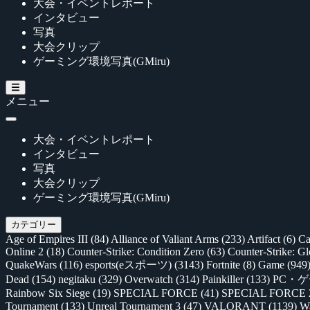
大会・イベントレポート
インタビュー
写真
大会クリップ
ゲーミング環境写真(GMiru)
メニュー
大会・イベントレポート
インタビュー
写真
大会クリップ
ゲーミング環境写真(GMiru)
カテゴリー
Age of Empires III
(84)
Alliance of Valiant Arms
(233)
Artifact
(6)
Ca
Online 2
(18)
Counter-Strike: Condition Zero
(63)
Counter-Strike: G
QuakeWars
(116)
esports(eスポーツ)
(3143)
Fortnite
(8)
Game
(949
Dead
(154)
negitaku
(329)
Overwatch
(314)
Painkiller
(133)
PC・
Rainbow Six Siege
(19)
SPECIAL FORCE
(41)
SPECIAL FORCE
Tournament
(133)
Unreal Tournament 3
(47)
VALORANT
(1139)
Wa