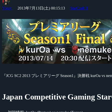
Yossy
2013年7月13日(土) 00:15:13
StarCraft II
『JCG SC2 2013 プレミアリーグ Season1』決勝戦 kurOa vs n
Japan Competitive Gaming StarC