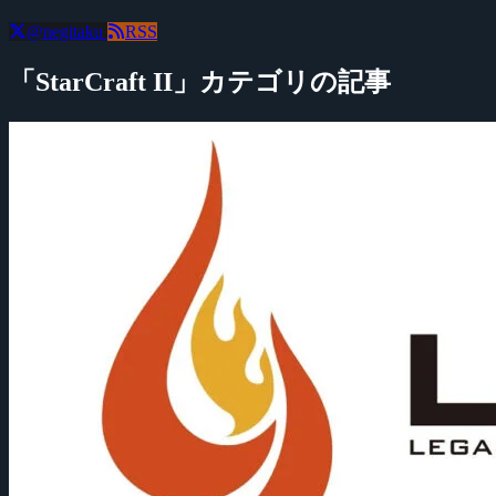
@negitaku
RSS
「StarCraft II」カテゴリの記事