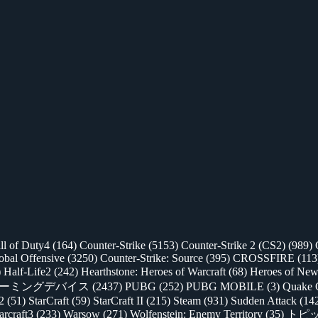
ll of Duty4
(164)
Counter-Strike
(5153)
Counter-Strike 2 (CS2)
(989)
lobal Offensive
(3250)
Counter-Strike: Source
(395)
CROSSFIRE
(113
)
Half-Life2
(242)
Hearthstone: Heroes of Warcraft
(68)
Heroes of New
ゲーミングデバイス
(2437)
PUBG
(252)
PUBG MOBILE
(3)
Quake 
 2
(51)
StarCraft
(59)
StarCraft II
(215)
Steam
(931)
Sudden Attack
(14
rcraft3
(233)
Warsow
(271)
Wolfenstein: Enemy Territory
(35)
トピ