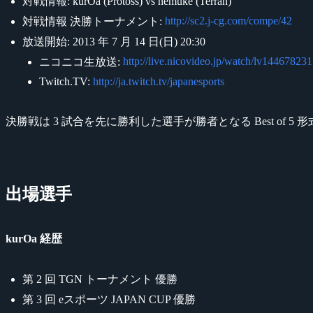
対戦情報: kurOa (Protoss) vs nemuke (Terran)
http://sc2.j-cg.com/compe/42
対戦情報 決勝トーナメント:
放送開始: 2013 年 7 月 14 日(日) 20:30
http://live.nicovideo.jp/watch/lv144678231
ニコニコ生放送:
Twitch.TV:
http://ja.twitch.tv/japanesports
決勝戦は 3 試合を先に勝利した選手が勝者となる Best of 5
出場選手
kurOa 経歴
第 2 回 TGN トーナメント 優勝
第 3 回 eスポーツ JAPAN CUP 優勝