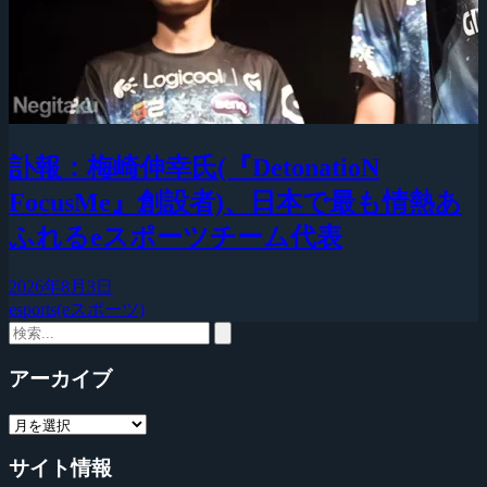
訃報：梅崎伸幸氏(『DetonatioN
FocusMe』創設者)、日本で最も情熱あ
ふれるeスポーツチーム代表
2026年8月3日
esports(eスポーツ)
アーカイブ
サイト情報