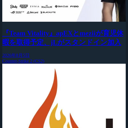
『Team Vitality』apEXとmeziiが育児休
暇を取得予定、jLがスタンドイン加入
2026年8月5日
Counter-Strike 2 (CS2)