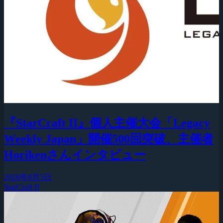
『StarCraft II』個人主催大会「Legacy
Weekly Japan」開催500回突破、主催者
Horikenさんインタビュー
2026年8月5日
StarCraft II