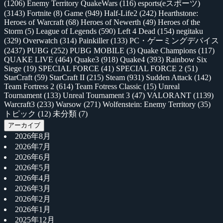
(1206)
Enemy Territory QuakeWars
(116)
esports(eスポーツ)
(3143)
Fortnite
(8)
Game
(949)
Half-Life2
(242)
Hearthstone:
Heroes of Warcraft
(68)
Heroes of Newerth
(49)
Heroes of the
Storm
(5)
League of Legends
(590)
Left 4 Dead
(154)
negitaku
(329)
Overwatch
(314)
Painkiller
(133)
PC・ゲーミングデバイス
(2437)
PUBG
(252)
PUBG MOBILE
(3)
Quake Champions
(117)
QUAKE LIVE
(464)
Quake3
(918)
Quake4
(393)
Rainbow Six
Siege
(19)
SPECIAL FORCE
(41)
SPECIAL FORCE 2
(51)
StarCraft
(59)
StarCraft II
(215)
Steam
(931)
Sudden Attack
(142)
Team Fortress 2
(614)
Team Fotress Classic
(15)
Unreal
Tournament
(133)
Unreal Tournament 3
(47)
VALORANT
(1139)
Warcraft3
(233)
Warsow
(271)
Wolfenstein: Enemy Territory
(35)
トピック
(12)
未分類
(7)
アーカイブ
2026年8月
2026年7月
2026年6月
2026年5月
2026年4月
2026年3月
2026年2月
2026年1月
2025年12月