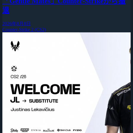
「Gentle Mates」Counter-Strikeから撤
退
2026年8月8日
Counter-Strike 2 (CS2)