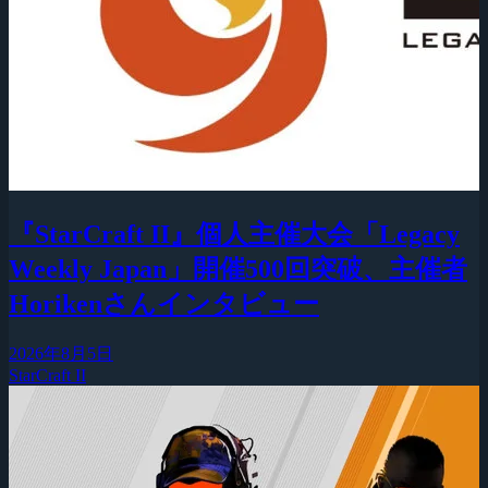
『StarCraft II』個人主催大会「Legacy
Weekly Japan」開催500回突破、主催者
Horikenさんインタビュー
2026年8月5日
StarCraft II