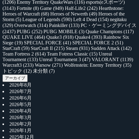
(1206)
Enemy Territory QuakeWars
(116)
esports(eスポーツ)
(3143)
Fortnite
(8)
Game
(949)
Half-Life2
(242)
Hearthstone:
Heroes of Warcraft
(68)
Heroes of Newerth
(49)
Heroes of the
Storm
(5)
League of Legends
(590)
Left 4 Dead
(154)
negitaku
(329)
Overwatch
(314)
Painkiller
(133)
PC・ゲーミングデバイス
(2437)
PUBG
(252)
PUBG MOBILE
(3)
Quake Champions
(117)
QUAKE LIVE
(464)
Quake3
(918)
Quake4
(393)
Rainbow Six
Siege
(19)
SPECIAL FORCE
(41)
SPECIAL FORCE 2
(51)
StarCraft
(59)
StarCraft II
(215)
Steam
(931)
Sudden Attack
(142)
Team Fortress 2
(614)
Team Fotress Classic
(15)
Unreal
Tournament
(133)
Unreal Tournament 3
(47)
VALORANT
(1139)
Warcraft3
(233)
Warsow
(271)
Wolfenstein: Enemy Territory
(35)
トピック
(12)
未分類
(7)
アーカイブ
2026年8月
2026年7月
2026年6月
2026年5月
2026年4月
2026年3月
2026年2月
2026年1月
2025年12月