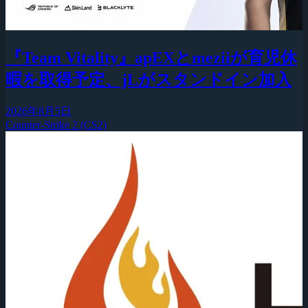
『Team Vitality』apEXとmeziiが育児休
暇を取得予定、jLがスタンドイン加入
2026年8月5日
Counter-Strike 2 (CS2)