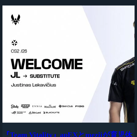
『Team Vitality』apEXとmeziiが育児休