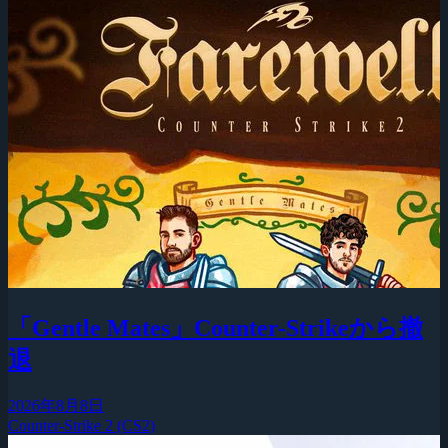
「Gentle Mates」Counter-Strikeから撤
退
2026年8月8日
Counter-Strike 2 (CS2)