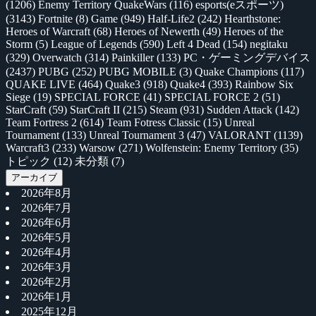
(1206)
Enemy Territory QuakeWars
(116)
esports(eスポーツ)
(3143)
Fortnite
(8)
Game
(949)
Half-Life2
(242)
Hearthstone:
Heroes of Warcraft
(68)
Heroes of Newerth
(49)
Heroes of the
Storm
(5)
League of Legends
(590)
Left 4 Dead
(154)
negitaku
(329)
Overwatch
(314)
Painkiller
(133)
PC・ゲーミングデバイス
(2437)
PUBG
(252)
PUBG MOBILE
(3)
Quake Champions
(117)
QUAKE LIVE
(464)
Quake3
(918)
Quake4
(393)
Rainbow Six
Siege
(19)
SPECIAL FORCE
(41)
SPECIAL FORCE 2
(51)
StarCraft
(59)
StarCraft II
(215)
Steam
(931)
Sudden Attack
(142)
Team Fortress 2
(614)
Team Fotress Classic
(15)
Unreal
Tournament
(133)
Unreal Tournament 3
(47)
VALORANT
(1139)
Warcraft3
(233)
Warsow
(271)
Wolfenstein: Enemy Territory
(35)
トピック
(12)
未分類
(7)
アーカイブ
2026年8月
2026年7月
2026年6月
2026年5月
2026年4月
2026年3月
2026年2月
2026年1月
2025年12月