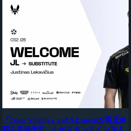
『Team Vitality』apEXとmeziiが育児休
暇を取得予定、jLがスタンドイン加入