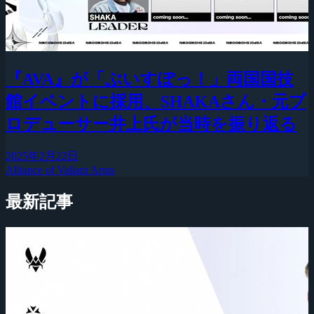
『AVA』が「ぶいすぽっ！」両国国技
館イベントに採用、SHAKAさん・元プ
ロデューサー井上氏が当時を振り返る
2025年2月22日
Alliance of Valiant Arms
最新記事