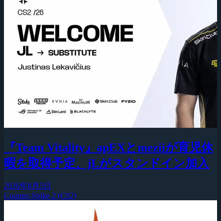
『Team Vitality』apEXとmeziiが育児休
暇を取得予定、jLがスタンドイン加入
2026年8月5日
Counter-Strike 2 (CS2)