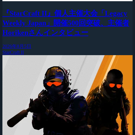
『StarCraft II』個人主催大会「Legacy
Weekly Japan」開催500回突破、主催者
Horikenさんインタビュー
2026年8月5日
StarCraft II