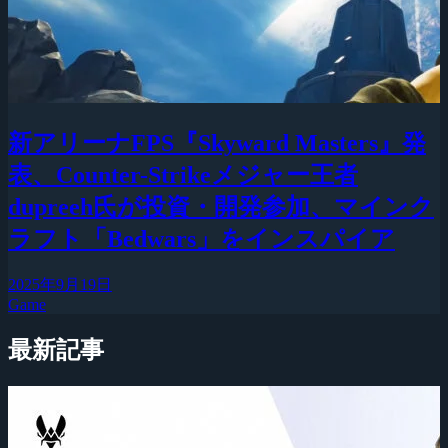
新アリーナFPS『Skyward Masters』発
表、Counter-Strikeメジャー王者
dupreeh氏が投資・開発参加、マインク
ラフト「Bedwars」をインスパイア
2025年9月19日
Game
最新記事