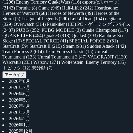
(1206)
Enemy Territory QuakeWars
(116)
esports(eスポーツ)
(3143)
Fortnite
(8)
Game
(949)
Half-Life2
(242)
Hearthstone:
Heroes of Warcraft
(68)
Heroes of Newerth
(49)
Heroes of the
Storm
(5)
League of Legends
(590)
Left 4 Dead
(154)
negitaku
(329)
Overwatch
(314)
Painkiller
(133)
PC・ゲーミングデバイス
(2437)
PUBG
(252)
PUBG MOBILE
(3)
Quake Champions
(117)
QUAKE LIVE
(464)
Quake3
(918)
Quake4
(393)
Rainbow Six
Siege
(19)
SPECIAL FORCE
(41)
SPECIAL FORCE 2
(51)
StarCraft
(59)
StarCraft II
(215)
Steam
(931)
Sudden Attack
(142)
Team Fortress 2
(614)
Team Fotress Classic
(15)
Unreal
Tournament
(133)
Unreal Tournament 3
(47)
VALORANT
(1139)
Warcraft3
(233)
Warsow
(271)
Wolfenstein: Enemy Territory
(35)
トピック
(12)
未分類
(7)
アーカイブ
2026年8月
2026年7月
2026年6月
2026年5月
2026年4月
2026年3月
2026年2月
2026年1月
2025年12月