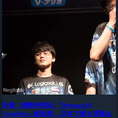
訃報：梅崎伸幸氏(『DetonatioN
FocusMe』創設者)、日本で最も情熱あ