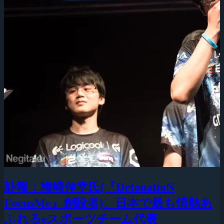
訃報：梅崎伸幸氏(『DetonatioN
FocusMe』創設者)、日本で最も情熱あ
ふれるeスポーツチーム代表