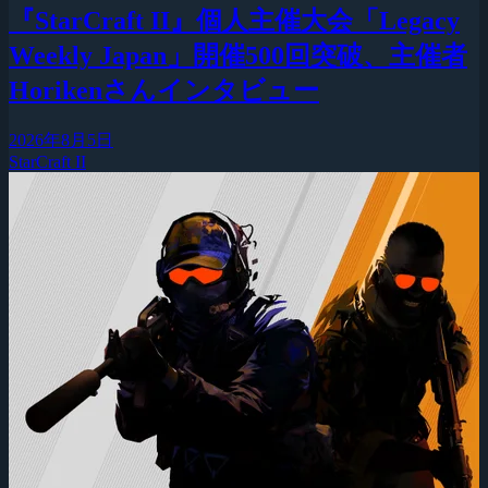
『StarCraft II』個人主催大会「Legacy
Weekly Japan」開催500回突破、主催者
Horikenさんインタビュー
2026年8月5日
StarCraft II