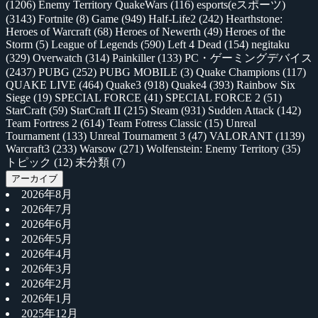
(1206)
Enemy Territory QuakeWars
(116)
esports(eスポーツ)
(3143)
Fortnite
(8)
Game
(949)
Half-Life2
(242)
Hearthstone:
Heroes of Warcraft
(68)
Heroes of Newerth
(49)
Heroes of the
Storm
(5)
League of Legends
(590)
Left 4 Dead
(154)
negitaku
(329)
Overwatch
(314)
Painkiller
(133)
PC・ゲーミングデバイス
(2437)
PUBG
(252)
PUBG MOBILE
(3)
Quake Champions
(117)
QUAKE LIVE
(464)
Quake3
(918)
Quake4
(393)
Rainbow Six
Siege
(19)
SPECIAL FORCE
(41)
SPECIAL FORCE 2
(51)
StarCraft
(59)
StarCraft II
(215)
Steam
(931)
Sudden Attack
(142)
Team Fortress 2
(614)
Team Fotress Classic
(15)
Unreal
Tournament
(133)
Unreal Tournament 3
(47)
VALORANT
(1139)
Warcraft3
(233)
Warsow
(271)
Wolfenstein: Enemy Territory
(35)
トピック
(12)
未分類
(7)
アーカイブ
2026年8月
2026年7月
2026年6月
2026年5月
2026年4月
2026年3月
2026年2月
2026年1月
2025年12月