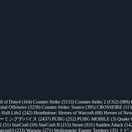
ll of Duty4
(164)
Counter-Strike
(5153)
Counter-Strike 2 (CS2)
(989)
lobal Offensive
(3250)
Counter-Strike: Source
(395)
CROSSFIRE
(113
)
Half-Life2
(242)
Hearthstone: Heroes of Warcraft
(68)
Heroes of New
ゲーミングデバイス
(2437)
PUBG
(252)
PUBG MOBILE
(3)
Quake 
 2
(51)
StarCraft
(59)
StarCraft II
(215)
Steam
(931)
Sudden Attack
(14
rcraft3
(233)
Warsow
(271)
Wolfenstein: Enemy Territory
(35)
トピ