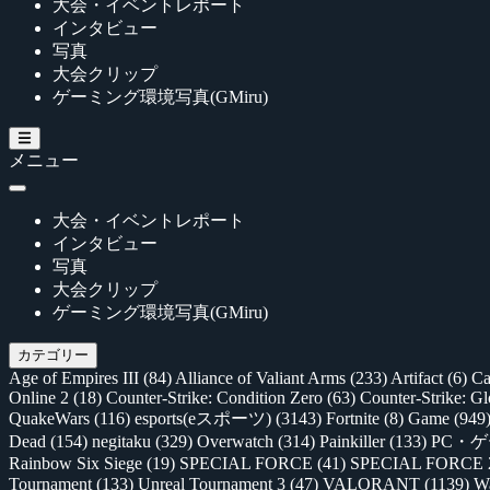
大会・イベントレポート
インタビュー
写真
大会クリップ
ゲーミング環境写真(GMiru)
メニュー
大会・イベントレポート
インタビュー
写真
大会クリップ
ゲーミング環境写真(GMiru)
カテゴリー
Age of Empires III
(84)
Alliance of Valiant Arms
(233)
Artifact
(6)
Ca
Online 2
(18)
Counter-Strike: Condition Zero
(63)
Counter-Strike: G
QuakeWars
(116)
esports(eスポーツ)
(3143)
Fortnite
(8)
Game
(949
Dead
(154)
negitaku
(329)
Overwatch
(314)
Painkiller
(133)
PC・
Rainbow Six Siege
(19)
SPECIAL FORCE
(41)
SPECIAL FORCE
Tournament
(133)
Unreal Tournament 3
(47)
VALORANT
(1139)
Wa