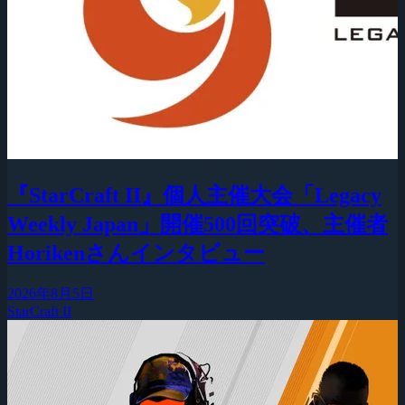
『StarCraft II』個人主催大会「Legacy
Weekly Japan」開催500回突破、主催者
Horikenさんインタビュー
2026年8月5日
StarCraft II