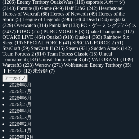
(1206)
Enemy Territory QuakeWars
(116)
esports(eスポーツ)
(3143)
Fortnite
(8)
Game
(949)
Half-Life2
(242)
Hearthstone:
Heroes of Warcraft
(68)
Heroes of Newerth
(49)
Heroes of the
Storm
(5)
League of Legends
(590)
Left 4 Dead
(154)
negitaku
(329)
Overwatch
(314)
Painkiller
(133)
PC・ゲーミングデバイス
(2437)
PUBG
(252)
PUBG MOBILE
(3)
Quake Champions
(117)
QUAKE LIVE
(464)
Quake3
(918)
Quake4
(393)
Rainbow Six
Siege
(19)
SPECIAL FORCE
(41)
SPECIAL FORCE 2
(51)
StarCraft
(59)
StarCraft II
(215)
Steam
(931)
Sudden Attack
(142)
Team Fortress 2
(614)
Team Fotress Classic
(15)
Unreal
Tournament
(133)
Unreal Tournament 3
(47)
VALORANT
(1139)
Warcraft3
(233)
Warsow
(271)
Wolfenstein: Enemy Territory
(35)
トピック
(12)
未分類
(7)
アーカイブ
2026年8月
2026年7月
2026年6月
2026年5月
2026年4月
2026年3月
2026年2月
2026年1月
2025年12月