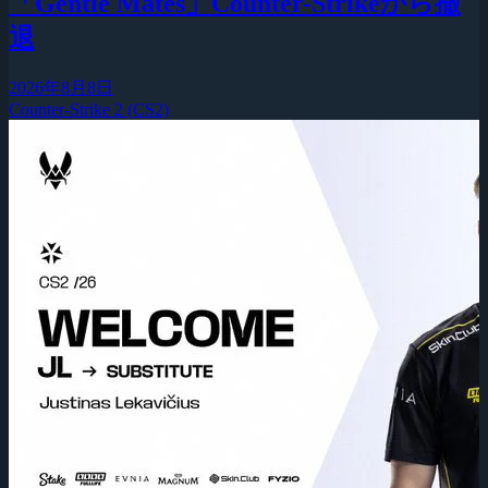
「Gentle Mates」Counter-Strikeから撤
退
2026年8月8日
Counter-Strike 2 (CS2)