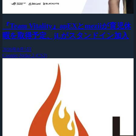
『Team Vitality』apEXとmeziiが育児休
暇を取得予定、jLがスタンドイン加入
2026年8月5日
Counter-Strike 2 (CS2)