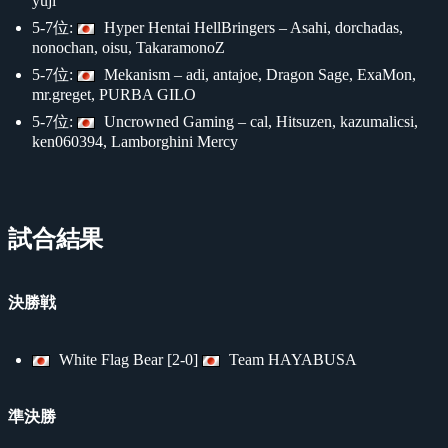
yuji
5-7位:
Hyper Hentai HellBringers – Asahi, dorchadas,
nonochan, oisu, TakaramonoZ
5-7位:
Mekanism – adi, antajoe, Dragon Sage, ExaMon,
mr.greget, PURBA GILO
5-7位:
Uncrowned Gaming – cal, Hitsuzen, kazumalicsi,
ken060394, Lamborghini Mercy
試合結果
決勝戦
White Flag Bear [2-0]
Team HAYABUSA
準決勝