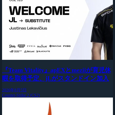
『Team Vitality』apEXとmeziiが育児休
暇を取得予定、jLがスタンドイン加入
2026年8月5日
Counter-Strike 2 (CS2)