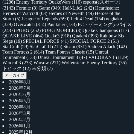
(1206)
Enemy Territory QuakeWars
(116)
esports(eスポーツ)
(3143)
Fortnite
(8)
Game
(949)
Half-Life2
(242)
Hearthstone:
Heroes of Warcraft
(68)
Heroes of Newerth
(49)
Heroes of the
Storm
(5)
League of Legends
(590)
Left 4 Dead
(154)
negitaku
(329)
Overwatch
(314)
Painkiller
(133)
PC・ゲーミングデバイス
(2437)
PUBG
(252)
PUBG MOBILE
(3)
Quake Champions
(117)
QUAKE LIVE
(464)
Quake3
(918)
Quake4
(393)
Rainbow Six
Siege
(19)
SPECIAL FORCE
(41)
SPECIAL FORCE 2
(51)
StarCraft
(59)
StarCraft II
(215)
Steam
(931)
Sudden Attack
(142)
Team Fortress 2
(614)
Team Fotress Classic
(15)
Unreal
Tournament
(133)
Unreal Tournament 3
(47)
VALORANT
(1139)
Warcraft3
(233)
Warsow
(271)
Wolfenstein: Enemy Territory
(35)
トピック
(12)
未分類
(7)
アーカイブ
2026年8月
2026年7月
2026年6月
2026年5月
2026年4月
2026年3月
2026年2月
2026年1月
2025年12月