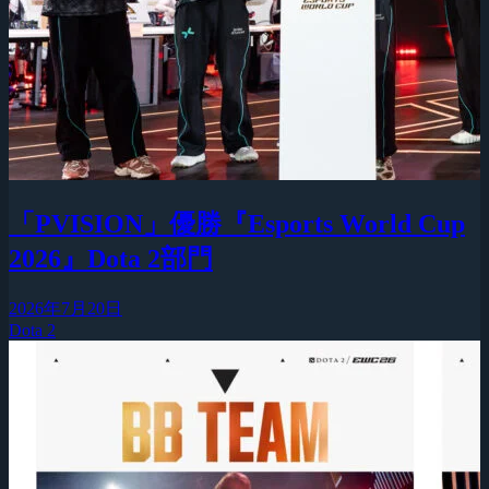
「PVISION」優勝『Esports World Cup
2026』Dota 2部門
2026年7月20日
Dota 2