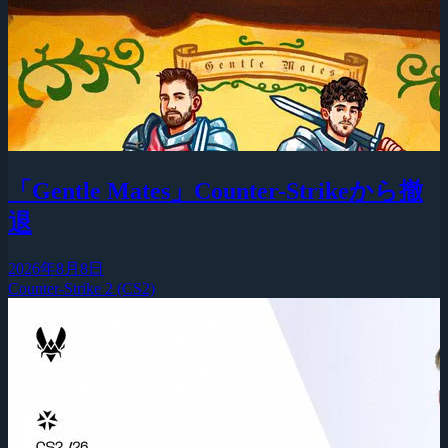
「Gentle Mates」Counter-Strikeから撤
退
2026年8月8日
Counter-Strike 2 (CS2)