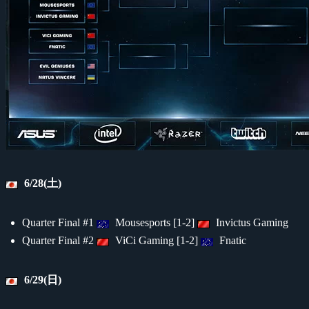
6/28(土)
Quarter Final #1
Mousesports [1-2]
Invictus Gaming
Quarter Final #2
ViCi Gaming [1-2]
Fnatic
6/29(日)