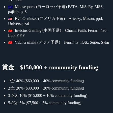
Mousesports (ヨーロッパ予選) FATA, MiSeRy, MSS,
pajkatt, paS
Evil Geniuses (アメリカ予選) – Arteezy, Mason, ppd,
Universe, zai
Invictus Gaming (中国予選) – Chuan, Faith, Ferrari_430,
Luo, YYF
ViCi Gaming (アジア予選) – Fenrir, fy, rOtk, Super, Sylar
賞金 – $150,000 + community funding
1位: 40% ($60,000 + 40% community funding)
2位: 20% ($30,000 + 20% community funding)
3-4位: 10% ($15,000 + 10% community funding)
5-8位: 5% ($7,500 + 5% community funding)