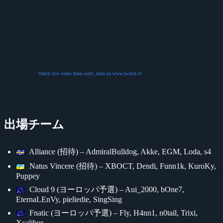
Watch live video from esltv_dota on www.twitch.tv
出場チーム
Alliance (招待) – AdmiralBulldog, Akke, EGM, Loda, s4
Natus Vincere (招待) – XBOCT, Dendi, Funn1k, KuroKy,
Puppey
Cloud 9 (ヨーロッパ予選) – Aui_2000, bOne7,
EternaLEnVy, pieliedie, SingSing
Fnatic (ヨーロッパ予選) – Fly, H4nn1, n0tail, Trixi,
Xcalibur