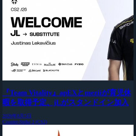
『Team Vitality』apEXとmeziiが育児休
暇を取得予定、jLがスタンドイン加入
2026年8月5日
Counter-Strike 2 (CS2)