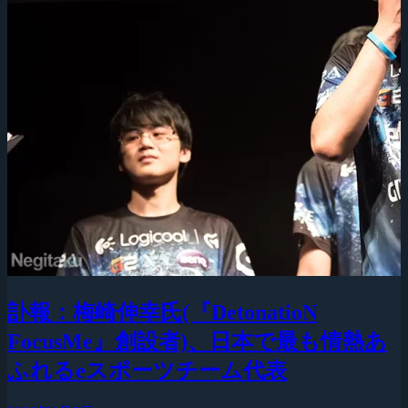
訃報：梅崎伸幸氏(『DetonatioN
FocusMe』創設者)、日本で最も情熱あ
ふれるeスポーツチーム代表