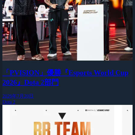
「PVISION」優勝『Esports World Cup
2026』Dota 2部門
2026年7月20日
Dota 2