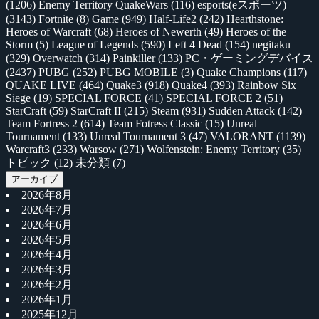
(1206)
Enemy Territory QuakeWars
(116)
esports(eスポーツ)
(3143)
Fortnite
(8)
Game
(949)
Half-Life2
(242)
Hearthstone:
Heroes of Warcraft
(68)
Heroes of Newerth
(49)
Heroes of the
Storm
(5)
League of Legends
(590)
Left 4 Dead
(154)
negitaku
(329)
Overwatch
(314)
Painkiller
(133)
PC・ゲーミングデバイス
(2437)
PUBG
(252)
PUBG MOBILE
(3)
Quake Champions
(117)
QUAKE LIVE
(464)
Quake3
(918)
Quake4
(393)
Rainbow Six
Siege
(19)
SPECIAL FORCE
(41)
SPECIAL FORCE 2
(51)
StarCraft
(59)
StarCraft II
(215)
Steam
(931)
Sudden Attack
(142)
Team Fortress 2
(614)
Team Fotress Classic
(15)
Unreal
Tournament
(133)
Unreal Tournament 3
(47)
VALORANT
(1139)
Warcraft3
(233)
Warsow
(271)
Wolfenstein: Enemy Territory
(35)
トピック
(12)
未分類
(7)
アーカイブ
2026年8月
2026年7月
2026年6月
2026年5月
2026年4月
2026年3月
2026年2月
2026年1月
2025年12月