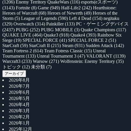
(1206)
Enemy Territory QuakeWars
(116)
esports(eスポーツ)
(3143)
Fortnite
(8)
Game
(949)
Half-Life2
(242)
Hearthstone:
Heroes of Warcraft
(68)
Heroes of Newerth
(49)
Heroes of the
Storm
(5)
League of Legends
(590)
Left 4 Dead
(154)
negitaku
(329)
Overwatch
(314)
Painkiller
(133)
PC・ゲーミングデバイス
(2437)
PUBG
(252)
PUBG MOBILE
(3)
Quake Champions
(117)
QUAKE LIVE
(464)
Quake3
(918)
Quake4
(393)
Rainbow Six
Siege
(19)
SPECIAL FORCE
(41)
SPECIAL FORCE 2
(51)
StarCraft
(59)
StarCraft II
(215)
Steam
(931)
Sudden Attack
(142)
Team Fortress 2
(614)
Team Fotress Classic
(15)
Unreal
Tournament
(133)
Unreal Tournament 3
(47)
VALORANT
(1139)
Warcraft3
(233)
Warsow
(271)
Wolfenstein: Enemy Territory
(35)
トピック
(12)
未分類
(7)
アーカイブ
2026年8月
2026年7月
2026年6月
2026年5月
2026年4月
2026年3月
2026年2月
2026年1月
2025年12月