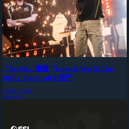
「Serral」優勝『Esports World Cup
2025』StarCraft II部門
2025年7月26日
StarCraft II