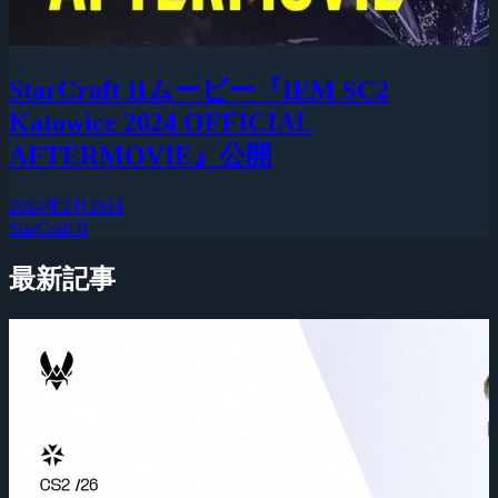
StarCraft IIムービー『IEM SC2
Katowice 2024 OFFICIAL
AFTERMOVIE』公開
2024年2月29日
StarCraft II
最新記事