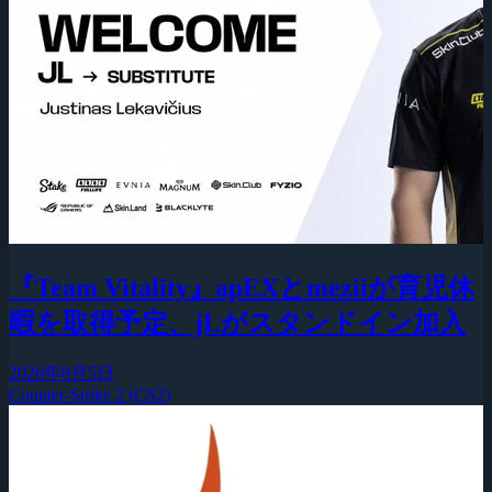
『Team Vitality』apEXとmeziiが育児休
暇を取得予定、jLがスタンドイン加入
2026年8月5日
Counter-Strike 2 (CS2)