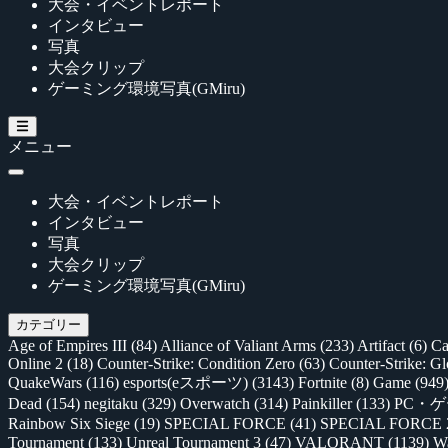
大会・イベントレポート
インタビュー
写真
大会クリップ
ゲーミング環境写真(GMiru)
メニュー
大会・イベントレポート
インタビュー
写真
大会クリップ
ゲーミング環境写真(GMiru)
カテゴリー
Age of Empires III
(84)
Alliance of Valiant Arms
(233)
Artifact
(6)
Ca
Online 2
(18)
Counter-Strike: Condition Zero
(63)
Counter-Strike: G
QuakeWars
(116)
esports(eスポーツ)
(3143)
Fortnite
(8)
Game
(949
Dead
(154)
negitaku
(329)
Overwatch
(314)
Painkiller
(133)
PC・
Rainbow Six Siege
(19)
SPECIAL FORCE
(41)
SPECIAL FORCE
Tournament
(133)
Unreal Tournament 3
(47)
VALORANT
(1139)
Wa