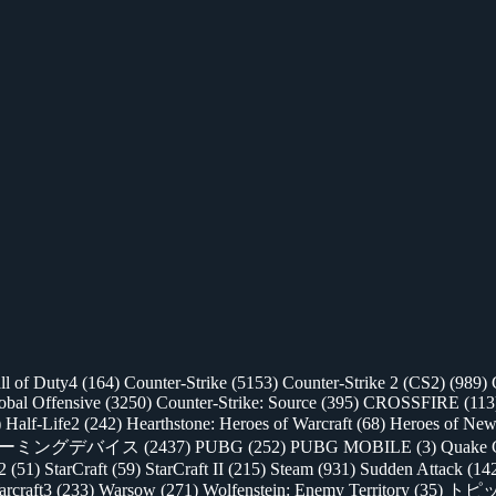
ll of Duty4
(164)
Counter-Strike
(5153)
Counter-Strike 2 (CS2)
(989)
lobal Offensive
(3250)
Counter-Strike: Source
(395)
CROSSFIRE
(113
)
Half-Life2
(242)
Hearthstone: Heroes of Warcraft
(68)
Heroes of New
ゲーミングデバイス
(2437)
PUBG
(252)
PUBG MOBILE
(3)
Quake 
 2
(51)
StarCraft
(59)
StarCraft II
(215)
Steam
(931)
Sudden Attack
(14
rcraft3
(233)
Warsow
(271)
Wolfenstein: Enemy Territory
(35)
トピ