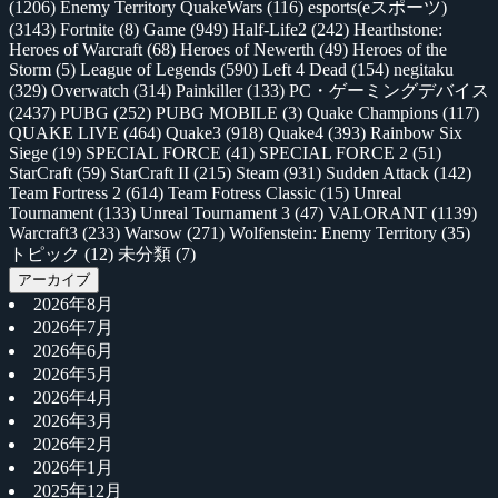
(1206)
Enemy Territory QuakeWars
(116)
esports(eスポーツ)
(3143)
Fortnite
(8)
Game
(949)
Half-Life2
(242)
Hearthstone:
Heroes of Warcraft
(68)
Heroes of Newerth
(49)
Heroes of the
Storm
(5)
League of Legends
(590)
Left 4 Dead
(154)
negitaku
(329)
Overwatch
(314)
Painkiller
(133)
PC・ゲーミングデバイス
(2437)
PUBG
(252)
PUBG MOBILE
(3)
Quake Champions
(117)
QUAKE LIVE
(464)
Quake3
(918)
Quake4
(393)
Rainbow Six
Siege
(19)
SPECIAL FORCE
(41)
SPECIAL FORCE 2
(51)
StarCraft
(59)
StarCraft II
(215)
Steam
(931)
Sudden Attack
(142)
Team Fortress 2
(614)
Team Fotress Classic
(15)
Unreal
Tournament
(133)
Unreal Tournament 3
(47)
VALORANT
(1139)
Warcraft3
(233)
Warsow
(271)
Wolfenstein: Enemy Territory
(35)
トピック
(12)
未分類
(7)
アーカイブ
2026年8月
2026年7月
2026年6月
2026年5月
2026年4月
2026年3月
2026年2月
2026年1月
2025年12月