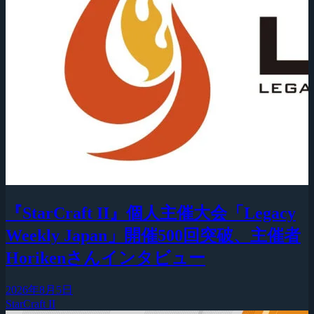
『StarCraft II』個人主催大会「Legacy
Weekly Japan」開催500回突破、主催者
Horikenさんインタビュー
2026年8月5日
StarCraft II