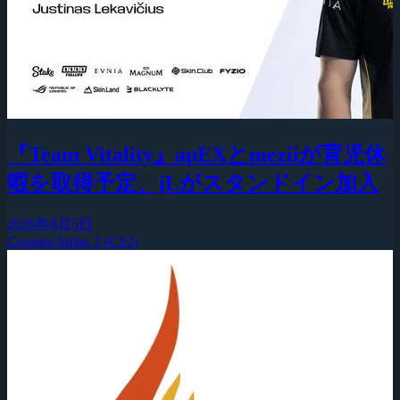
『Team Vitality』apEXとmeziiが育児休
暇を取得予定、jLがスタンドイン加入
2026年8月5日
Counter-Strike 2 (CS2)