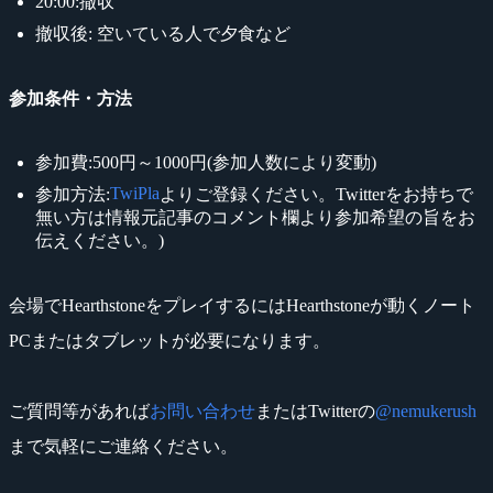
20:00:撤収
撤収後: 空いている人で夕食など
参加条件・方法
参加費:500円～1000円(参加人数により変動)
TwiPla
参加方法:
よりご登録ください。Twitterをお持ちで
無い方は情報元記事のコメント欄より参加希望の旨をお
伝えください。)
会場でHearthstoneをプレイするにはHearthstoneが動くノート
PCまたはタブレットが必要になります。
ご質問等があれば
お問い合わせ
またはTwitterの
@nemukerush
まで気軽にご連絡ください。