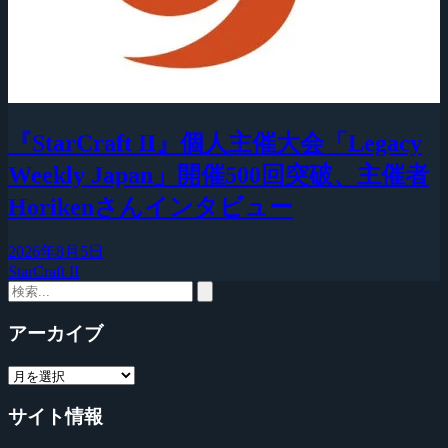
『StarCraft II』個人主催大会「Legacy
Weekly Japan」開催500回突破、主催者
Horikenさんインタビュー
2026年8月5日
StarCraft II
アーカイブ
サイト情報