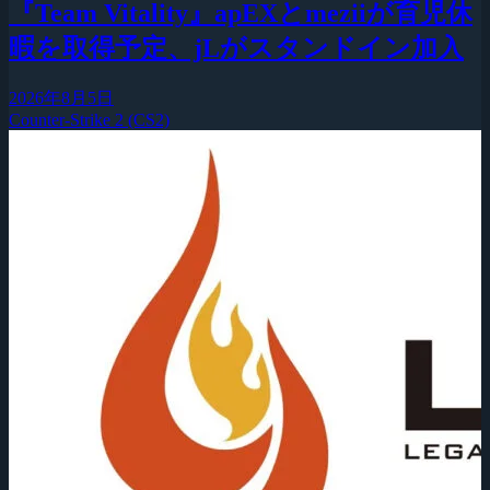
『Team Vitality』apEXとmeziiが育児休
暇を取得予定、jLがスタンドイン加入
2026年8月5日
Counter-Strike 2 (CS2)