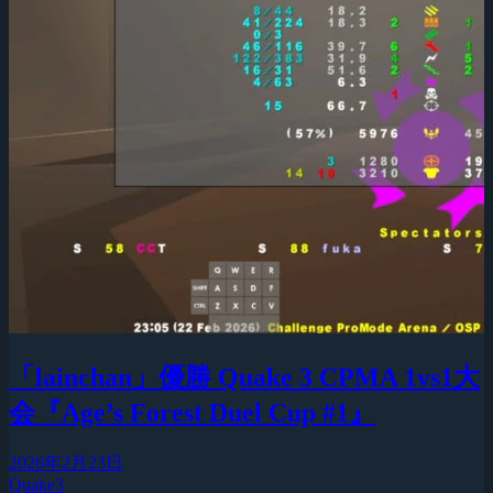
「lainchan」優勝 Quake 3 CPMA 1vs1大
会『Age’s Forest Duel Cup #1』
2026年2月23日
Quake3