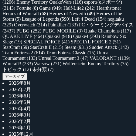
(1206)
Enemy Territory QuakeWars
(116)
esports(eスポーツ)
(3143)
Fortnite
(8)
Game
(949)
Half-Life2
(242)
Hearthstone:
Heroes of Warcraft
(68)
Heroes of Newerth
(49)
Heroes of the
Storm
(5)
League of Legends
(590)
Left 4 Dead
(154)
negitaku
(329)
Overwatch
(314)
Painkiller
(133)
PC・ゲーミングデバイス
(2437)
PUBG
(252)
PUBG MOBILE
(3)
Quake Champions
(117)
QUAKE LIVE
(464)
Quake3
(918)
Quake4
(393)
Rainbow Six
Siege
(19)
SPECIAL FORCE
(41)
SPECIAL FORCE 2
(51)
StarCraft
(59)
StarCraft II
(215)
Steam
(931)
Sudden Attack
(142)
Team Fortress 2
(614)
Team Fotress Classic
(15)
Unreal
Tournament
(133)
Unreal Tournament 3
(47)
VALORANT
(1139)
Warcraft3
(233)
Warsow
(271)
Wolfenstein: Enemy Territory
(35)
トピック
(12)
未分類
(7)
アーカイブ
2026年8月
2026年7月
2026年6月
2026年5月
2026年4月
2026年3月
2026年2月
2026年1月
2025年12月