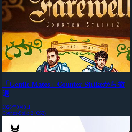
「Gentle Mates」Counter-Strikeから撤
退
2026年8月8日
Counter-Strike 2 (CS2)