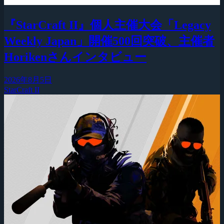
『StarCraft II』個人主催大会「Legacy
Weekly Japan」開催500回突破、主催者
Horikenさんインタビュー
2026年8月5日
StarCraft II