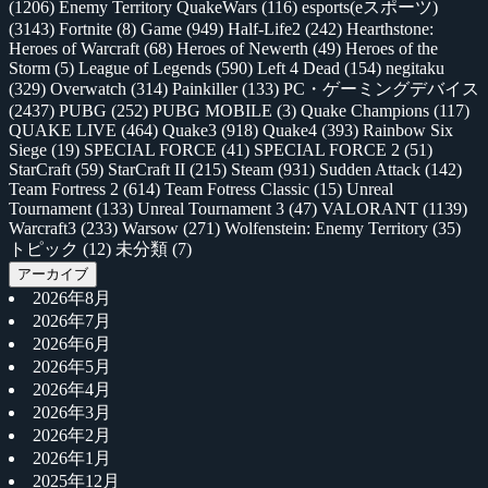
(1206)
Enemy Territory QuakeWars
(116)
esports(eスポーツ)
(3143)
Fortnite
(8)
Game
(949)
Half-Life2
(242)
Hearthstone:
Heroes of Warcraft
(68)
Heroes of Newerth
(49)
Heroes of the
Storm
(5)
League of Legends
(590)
Left 4 Dead
(154)
negitaku
(329)
Overwatch
(314)
Painkiller
(133)
PC・ゲーミングデバイス
(2437)
PUBG
(252)
PUBG MOBILE
(3)
Quake Champions
(117)
QUAKE LIVE
(464)
Quake3
(918)
Quake4
(393)
Rainbow Six
Siege
(19)
SPECIAL FORCE
(41)
SPECIAL FORCE 2
(51)
StarCraft
(59)
StarCraft II
(215)
Steam
(931)
Sudden Attack
(142)
Team Fortress 2
(614)
Team Fotress Classic
(15)
Unreal
Tournament
(133)
Unreal Tournament 3
(47)
VALORANT
(1139)
Warcraft3
(233)
Warsow
(271)
Wolfenstein: Enemy Territory
(35)
トピック
(12)
未分類
(7)
アーカイブ
2026年8月
2026年7月
2026年6月
2026年5月
2026年4月
2026年3月
2026年2月
2026年1月
2025年12月