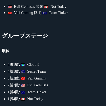
Evil Geniuses [3-0]
Not Today
Vici Gaming [3-1]
Team Tinker
グループステージ
順位
4勝1敗:
Cloud 9
4勝1敗:
Secret Team
3勝2敗:
Vici Gaming
2勝3敗:
Evil Geniuses
1勝4敗:
Team Tinker
1勝4敗:
Not Today