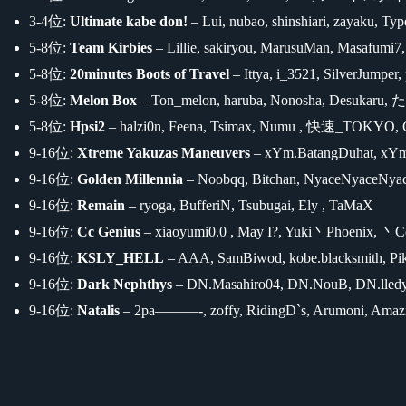
3-4位:
Ultimate kabe don!
– Lui, nubao, shinshiari, zayaku, Ty
5-8位:
Team Kirbies
– Lillie, sakiryou, MarusuMan, Masafumi7
5-8位:
20minutes Boots of Travel
– Ittya, i_3521, SilverJumper,
5-8位:
Melon Box
– Ton_melon, haruba, Nonosha, Desukaru
5-8位:
Hpsi2
– halzi0n, Feena, Tsimax, Numu , 快速_TOKYO, 
9-16位:
Xtreme Yakuzas Maneuvers
– xYm.BatangDuhat, x
9-16位:
Golden Millennia
– Noobqq, Bitchan, NyaceNyaceNya
9-16位:
Remain
– ryoga, BufferiN, Tsubugai, Ely , TaMaX
9-16位:
Cc Genius
– xiaoyumi0.0 , May I?, Yuki丶Phoenix, 丶Cc
9-16位:
KSLY_HELL
– AAA, SamBiwod, kobe.blacksmith, P
9-16位:
Dark Nephthys
– DN.Masahiro04, DN.NouB, DN.lledy
9-16位:
Natalis
– 2pa———-, zoffy, RidingD`s, Arumoni, Amazi