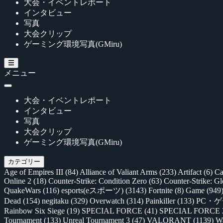
大会・イベントレポート
インタビュー
写真
大会クリップ
ゲーミング環境写真(GMiru)
メニュー
大会・イベントレポート
インタビュー
写真
大会クリップ
ゲーミング環境写真(GMiru)
カテゴリー
Age of Empires III
(84)
Alliance of Valiant Arms
(233)
Artifact
(6)
Ca
Online 2
(18)
Counter-Strike: Condition Zero
(63)
Counter-Strike: G
QuakeWars
(116)
esports(eスポーツ)
(3143)
Fortnite
(8)
Game
(949
Dead
(154)
negitaku
(329)
Overwatch
(314)
Painkiller
(133)
PC・
Rainbow Six Siege
(19)
SPECIAL FORCE
(41)
SPECIAL FORCE
Tournament
(133)
Unreal Tournament 3
(47)
VALORANT
(1139)
Wa