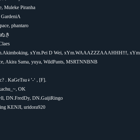
pe, Muleke Piranha
, GardeniA
 pace, phantaro
, たぬき
Claes
Ym.Akimboking, xYm.Pei D Wei, xYm.WAAAZZZAAAHHH!!!, xYm
ce, Akira Sama, yuya, WildPants, MSRTNNBNB
? . KaGeTsu♀’-‘ , [F].
ikachu_~, OK
ll, DN.FredDy, DN.GaijiRingo
ng KENJI, uridora920