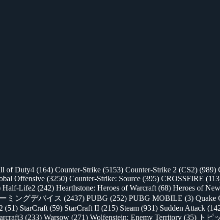
ll of Duty4
(164)
Counter-Strike
(5153)
Counter-Strike 2 (CS2)
(989)
lobal Offensive
(3250)
Counter-Strike: Source
(395)
CROSSFIRE
(113
)
Half-Life2
(242)
Hearthstone: Heroes of Warcraft
(68)
Heroes of New
ゲーミングデバイス
(2437)
PUBG
(252)
PUBG MOBILE
(3)
Quake 
 2
(51)
StarCraft
(59)
StarCraft II
(215)
Steam
(931)
Sudden Attack
(14
rcraft3
(233)
Warsow
(271)
Wolfenstein: Enemy Territory
(35)
トピ