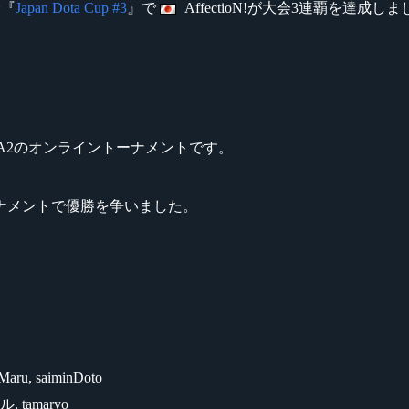
会『
Japan Dota Cup #3
』で
AffectioN!が大会3連覇を達成し
DOTA2のオンライントーナメントです。
ナメントで優勝を争いました。
0Maru, saiminDoto
ル, tamaryo