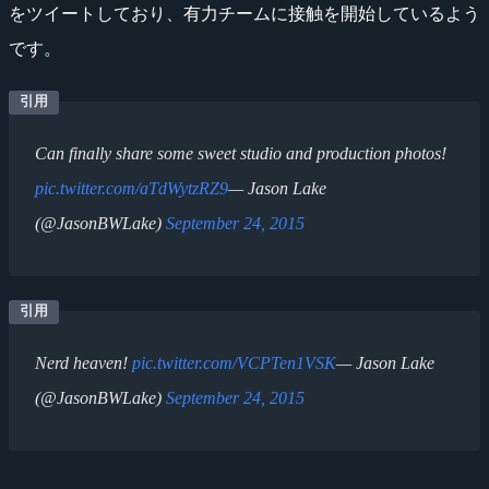
をツイートしており、有力チームに接触を開始しているよう
です。
Can finally share some sweet studio and production photos!
pic.twitter.com/aTdWytzRZ9
— Jason Lake
(@JasonBWLake)
September 24, 2015
Nerd heaven!
pic.twitter.com/VCPTen1VSK
— Jason Lake
(@JasonBWLake)
September 24, 2015