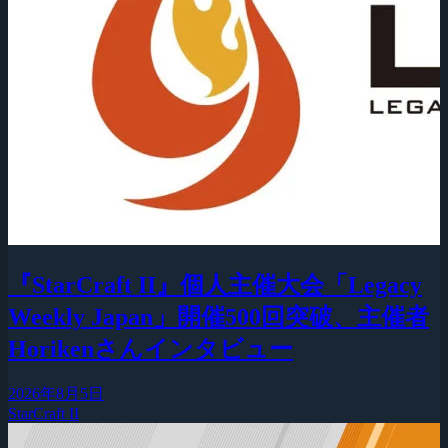
『StarCraft II』個人主催大会「Legacy
Weekly Japan」開催500回突破、主催者
Horikenさんインタビュー
2026年8月5日
StarCraft II