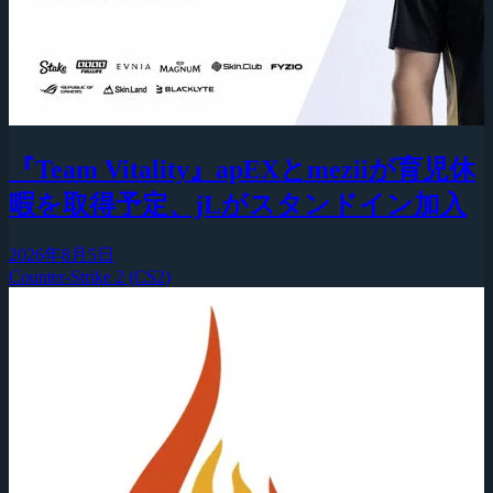
『Team Vitality』apEXとmeziiが育児休
暇を取得予定、jLがスタンドイン加入
2026年8月5日
Counter-Strike 2 (CS2)