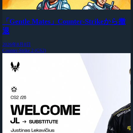
「Gentle Mates」Counter-Strikeから撤
退
2026年8月8日
Counter-Strike 2 (CS2)