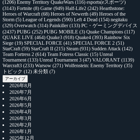
(1206)
Enemy Territory QuakeWars
(116)
esports(eスポーツ)
(3143)
Fortnite
(8)
Game
(949)
Half-Life2
(242)
Hearthstone:
Heroes of Warcraft
(68)
Heroes of Newerth
(49)
Heroes of the
Storm
(5)
League of Legends
(590)
Left 4 Dead
(154)
negitaku
(329)
Overwatch
(314)
Painkiller
(133)
PC・ゲーミングデバイス
(2437)
PUBG
(252)
PUBG MOBILE
(3)
Quake Champions
(117)
QUAKE LIVE
(464)
Quake3
(918)
Quake4
(393)
Rainbow Six
Siege
(19)
SPECIAL FORCE
(41)
SPECIAL FORCE 2
(51)
StarCraft
(59)
StarCraft II
(215)
Steam
(931)
Sudden Attack
(142)
Team Fortress 2
(614)
Team Fotress Classic
(15)
Unreal
Tournament
(133)
Unreal Tournament 3
(47)
VALORANT
(1139)
Warcraft3
(233)
Warsow
(271)
Wolfenstein: Enemy Territory
(35)
トピック
(12)
未分類
(7)
アーカイブ
2026年8月
2026年7月
2026年6月
2026年5月
2026年4月
2026年3月
2026年2月
2026年1月
2025年12月