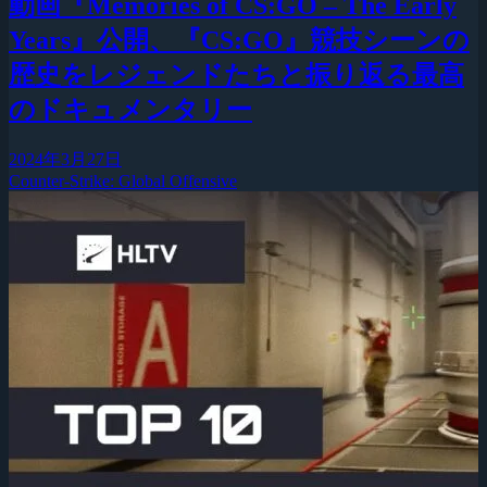
動画『Memories of CS:GO – The Early
Years』公開、『CS:GO』競技シーンの
歴史をレジェンドたちと振り返る最高
のドキュメンタリー
2024年3月27日
Counter-Strike: Global Offensive