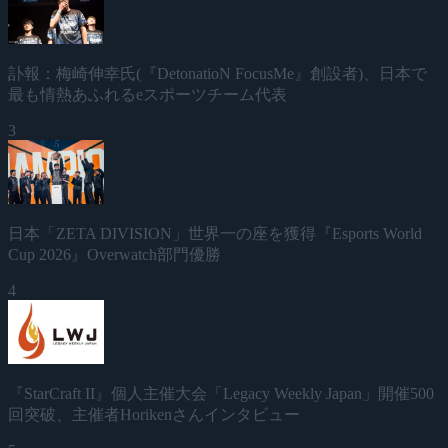
訃報：梅崎伸幸氏(『DetonatioN FocusMe』創設者)、日本で
最も情熱あふれるeスポーツチーム代表
3
日本「ZETA DIVISION」世界一の座を獲得『Esports World
Cup 2026』Overwatch部門優勝
4
『StarCraft II』個人主催大会「Legacy Weekly Japan」開催500
回突破、主催者Horikenさんインタビュー