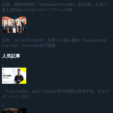
訃報：梅崎伸幸氏(『DetonatioN FocusMe』創設者)、日本で
最も情熱あふれるeスポーツチーム代表
日本「ZETA DIVISION」世界一の座を獲得『Esports World
Cup 2026』Overwatch部門優勝
人気記事
1
『Team Vitality』apEXとmeziiが育児休暇を取得予定、jLがス
タンドイン加入
2