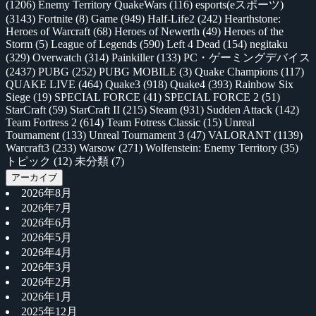
(1206)
Enemy Territory QuakeWars
(116)
esports(eスポーツ)
(3143)
Fortnite
(8)
Game
(949)
Half-Life2
(242)
Hearthstone:
Heroes of Warcraft
(68)
Heroes of Newerth
(49)
Heroes of the
Storm
(5)
League of Legends
(590)
Left 4 Dead
(154)
negitaku
(329)
Overwatch
(314)
Painkiller
(133)
PC・ゲーミングデバイス
(2437)
PUBG
(252)
PUBG MOBILE
(3)
Quake Champions
(117)
QUAKE LIVE
(464)
Quake3
(918)
Quake4
(393)
Rainbow Six
Siege
(19)
SPECIAL FORCE
(41)
SPECIAL FORCE 2
(51)
StarCraft
(59)
StarCraft II
(215)
Steam
(931)
Sudden Attack
(142)
Team Fortress 2
(614)
Team Fotress Classic
(15)
Unreal
Tournament
(133)
Unreal Tournament 3
(47)
VALORANT
(1139)
Warcraft3
(233)
Warsow
(271)
Wolfenstein: Enemy Territory
(35)
トピック
(12)
未分類
(7)
アーカイブ
2026年8月
2026年7月
2026年6月
2026年5月
2026年4月
2026年3月
2026年2月
2026年1月
2025年12月