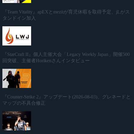
『Team Vitality』apEXとmeziiが育児休暇を取得予定、jLがス
タンドイン加入
『StarCraft II』個人主催大会「Legacy Weekly Japan」開催500
回突破、主催者Horikenさんインタビュー
『Counter-Strike 2』アップデート(2026-08-03)、グレネードと
マップの不具合修正