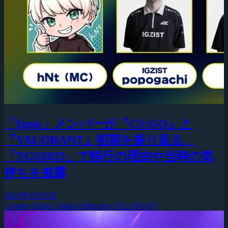
「Ignis」メンバーが『CS:GO』と
『VALORANT』初期を振り返る、
「TGS2025」で移行の理由や当時の気
持ちを披露
2025年9月26日
Counter-Strike: Global Offensive
VALORANT