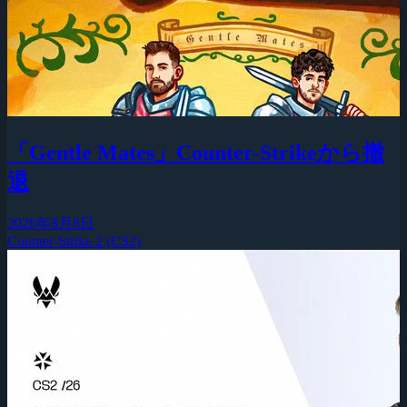
「Gentle Mates」Counter-Strikeから撤
退
2026年8月8日
Counter-Strike 2 (CS2)