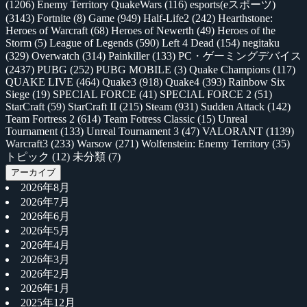
(1206)
Enemy Territory QuakeWars
(116)
esports(eスポーツ)
(3143)
Fortnite
(8)
Game
(949)
Half-Life2
(242)
Hearthstone:
Heroes of Warcraft
(68)
Heroes of Newerth
(49)
Heroes of the
Storm
(5)
League of Legends
(590)
Left 4 Dead
(154)
negitaku
(329)
Overwatch
(314)
Painkiller
(133)
PC・ゲーミングデバイス
(2437)
PUBG
(252)
PUBG MOBILE
(3)
Quake Champions
(117)
QUAKE LIVE
(464)
Quake3
(918)
Quake4
(393)
Rainbow Six
Siege
(19)
SPECIAL FORCE
(41)
SPECIAL FORCE 2
(51)
StarCraft
(59)
StarCraft II
(215)
Steam
(931)
Sudden Attack
(142)
Team Fortress 2
(614)
Team Fotress Classic
(15)
Unreal
Tournament
(133)
Unreal Tournament 3
(47)
VALORANT
(1139)
Warcraft3
(233)
Warsow
(271)
Wolfenstein: Enemy Territory
(35)
トピック
(12)
未分類
(7)
アーカイブ
2026年8月
2026年7月
2026年6月
2026年5月
2026年4月
2026年3月
2026年2月
2026年1月
2025年12月