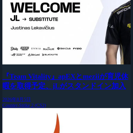
『Team Vitality』apEXとmeziiが育児休
暇を取得予定、jLがスタンドイン加入
2026年8月5日
Counter-Strike 2 (CS2)