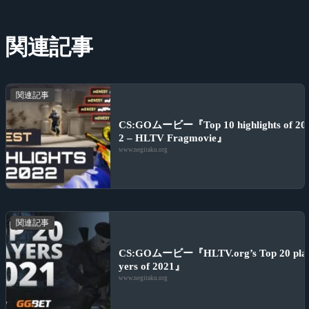
関連記事
関連記事
CS:GOムービー『Top 10 highlights of 20
2 – HLTV Fragmovie』
www.negitaku.org
関連記事
CS:GOムービー『HLTV.org’s Top 20 pla
yers of 2021』
www.negitaku.org