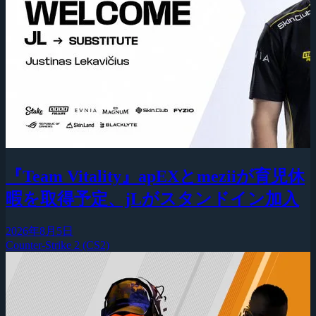
『Team Vitality』apEXとmeziiが育児休
暇を取得予定、jLがスタンドイン加入
2026年8月5日
Counter-Strike 2 (CS2)