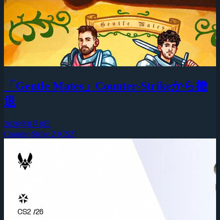
「Gentle Mates」Counter-Strikeから撤
退
2026年8月8日
Counter-Strike 2 (CS2)