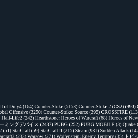
ll of Duty4
(164)
Counter-Strike
(5153)
Counter-Strike 2 (CS2)
(990)
lobal Offensive
(3250)
Counter-Strike: Source
(395)
CROSSFIRE
(113
)
Half-Life2
(242)
Hearthstone: Heroes of Warcraft
(68)
Heroes of New
ゲーミングデバイス
(2437)
PUBG
(252)
PUBG MOBILE
(3)
Quake 
 2
(51)
StarCraft
(59)
StarCraft II
(215)
Steam
(931)
Sudden Attack
(14
rcraft3
(233)
Warsow
(271)
Wolfenstein: Enemy Territory
(35)
トピ