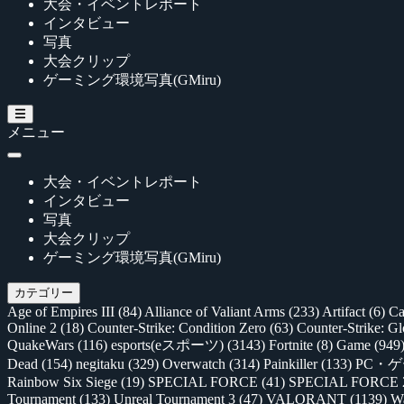
大会・イベントレポート
インタビュー
写真
大会クリップ
ゲーミング環境写真(GMiru)
メニュー
大会・イベントレポート
インタビュー
写真
大会クリップ
ゲーミング環境写真(GMiru)
カテゴリー
Age of Empires III
(84)
Alliance of Valiant Arms
(233)
Artifact
(6)
Ca
Online 2
(18)
Counter-Strike: Condition Zero
(63)
Counter-Strike: G
QuakeWars
(116)
esports(eスポーツ)
(3143)
Fortnite
(8)
Game
(949
Dead
(154)
negitaku
(329)
Overwatch
(314)
Painkiller
(133)
PC・
Rainbow Six Siege
(19)
SPECIAL FORCE
(41)
SPECIAL FORCE
Tournament
(133)
Unreal Tournament 3
(47)
VALORANT
(1139)
Wa