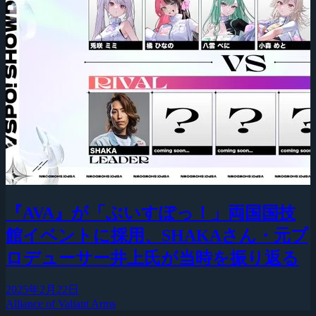
『AVA』が「ぶいすぽっ！」両国国技
館イベントに採用、SHAKAさん・元プ
ロデューサー井上氏が当時を振り返る
2025年2月22日
Alliance of Valiant Arms