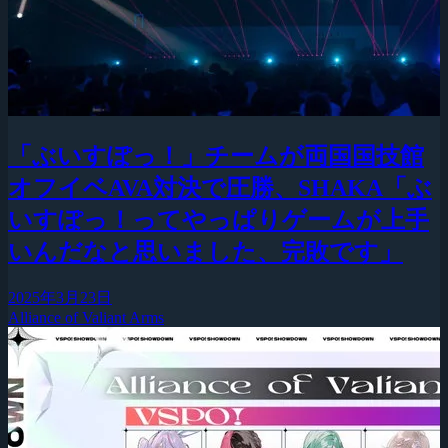
「ぶいすぽっ！」チームが両国国技館
オフイベAVA対決で圧勝、SHAKA「ぶ
いすぽっ！ってやっぱりゲームが上手
いんだなと思いました、完敗です」
2025年3月23日
Alliance of Valiant Arms