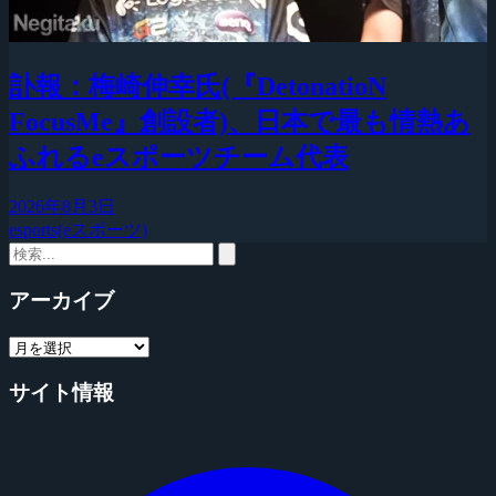
訃報：梅崎伸幸氏(『DetonatioN
FocusMe』創設者)、日本で最も情熱あ
ふれるeスポーツチーム代表
2026年8月3日
esports(eスポーツ)
アーカイブ
サイト情報