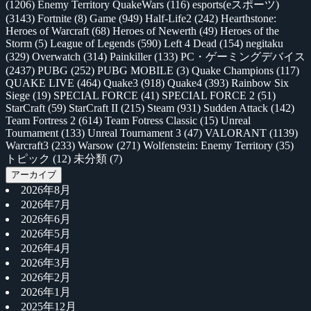
(1206)
Enemy Territory QuakeWars
(116)
esports(eスポーツ)
(3143)
Fortnite
(8)
Game
(949)
Half-Life2
(242)
Hearthstone:
Heroes of Warcraft
(68)
Heroes of Newerth
(49)
Heroes of the
Storm
(5)
League of Legends
(590)
Left 4 Dead
(154)
negitaku
(329)
Overwatch
(314)
Painkiller
(133)
PC・ゲーミングデバイス
(2437)
PUBG
(252)
PUBG MOBILE
(3)
Quake Champions
(117)
QUAKE LIVE
(464)
Quake3
(918)
Quake4
(393)
Rainbow Six
Siege
(19)
SPECIAL FORCE
(41)
SPECIAL FORCE 2
(51)
StarCraft
(59)
StarCraft II
(215)
Steam
(931)
Sudden Attack
(142)
Team Fortress 2
(614)
Team Fotress Classic
(15)
Unreal
Tournament
(133)
Unreal Tournament 3
(47)
VALORANT
(1139)
Warcraft3
(233)
Warsow
(271)
Wolfenstein: Enemy Territory
(35)
トピック
(12)
未分類
(7)
アーカイブ
2026年8月
2026年7月
2026年6月
2026年5月
2026年4月
2026年3月
2026年2月
2026年1月
2025年12月