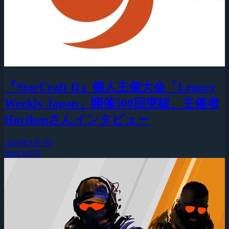
『StarCraft II』個人主催大会「Legacy
Weekly Japan」開催500回突破、主催者
Horikenさんインタビュー
2026年8月5日
StarCraft II