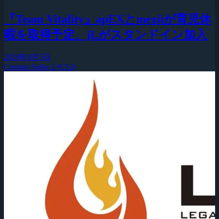
『Team Vitality』apEXとmeziiが育児休
暇を取得予定、jLがスタンドイン加入
2026年8月5日
Counter-Strike 2 (CS2)