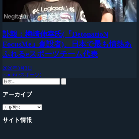
訃報：梅崎伸幸氏(『DetonatioN
FocusMe』創設者)、日本で最も情熱あ
ふれるeスポーツチーム代表
2026年8月3日
esports(eスポーツ)
アーカイブ
サイト情報