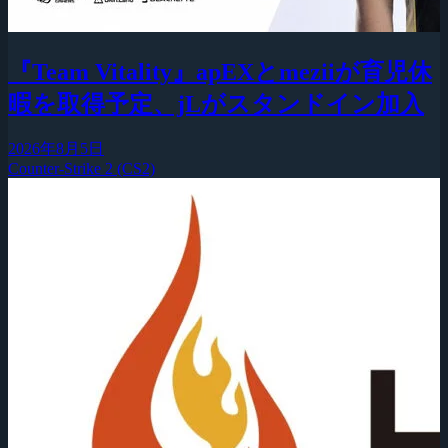
『Team Vitality』apEXとmeziiが育児休
暇を取得予定、jLがスタンドイン加入
2026年8月5日
Counter-Strike 2 (CS2)