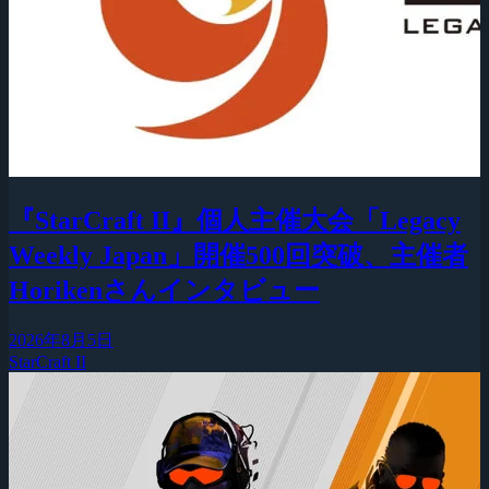
『StarCraft II』個人主催大会「Legacy
Weekly Japan」開催500回突破、主催者
Horikenさんインタビュー
2026年8月5日
StarCraft II