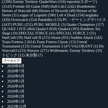
(1206)
Enemy Territory QuakeWars
(116)
esports(eスポーツ)
(3143)
Fortnite
(8)
Game
(949)
Half-Life2
(242)
Hearthstone:
Heroes of Warcraft
(68)
Heroes of Newerth
(49)
Heroes of the
Storm
(5)
League of Legends
(590)
Left 4 Dead
(154)
negitaku
(329)
Overwatch
(314)
Painkiller
(133)
PC・ゲーミングデバイス
(2437)
PUBG
(252)
PUBG MOBILE
(3)
Quake Champions
(117)
QUAKE LIVE
(464)
Quake3
(918)
Quake4
(393)
Rainbow Six
Siege
(19)
SPECIAL FORCE
(41)
SPECIAL FORCE 2
(51)
StarCraft
(59)
StarCraft II
(215)
Steam
(931)
Sudden Attack
(142)
Team Fortress 2
(614)
Team Fotress Classic
(15)
Unreal
Tournament
(133)
Unreal Tournament 3
(47)
VALORANT
(1139)
Warcraft3
(233)
Warsow
(271)
Wolfenstein: Enemy Territory
(35)
トピック
(12)
未分類
(7)
アーカイブ
2026年8月
2026年7月
2026年6月
2026年5月
2026年4月
2026年3月
2026年2月
2026年1月
2025年12月