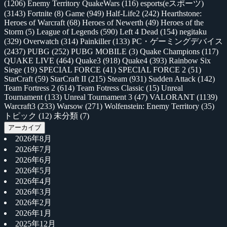
(1206)
Enemy Territory QuakeWars
(116)
esports(eスポーツ)
(3143)
Fortnite
(8)
Game
(949)
Half-Life2
(242)
Hearthstone:
Heroes of Warcraft
(68)
Heroes of Newerth
(49)
Heroes of the
Storm
(5)
League of Legends
(590)
Left 4 Dead
(154)
negitaku
(329)
Overwatch
(314)
Painkiller
(133)
PC・ゲーミングデバイス
(2437)
PUBG
(252)
PUBG MOBILE
(3)
Quake Champions
(117)
QUAKE LIVE
(464)
Quake3
(918)
Quake4
(393)
Rainbow Six
Siege
(19)
SPECIAL FORCE
(41)
SPECIAL FORCE 2
(51)
StarCraft
(59)
StarCraft II
(215)
Steam
(931)
Sudden Attack
(142)
Team Fortress 2
(614)
Team Fotress Classic
(15)
Unreal
Tournament
(133)
Unreal Tournament 3
(47)
VALORANT
(1139)
Warcraft3
(233)
Warsow
(271)
Wolfenstein: Enemy Territory
(35)
トピック
(12)
未分類
(7)
アーカイブ
2026年8月
2026年7月
2026年6月
2026年5月
2026年4月
2026年3月
2026年2月
2026年1月
2025年12月