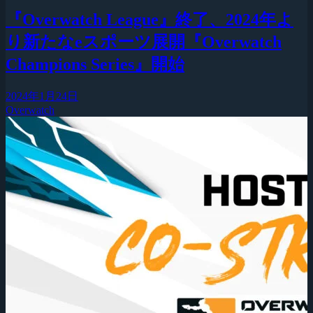
『Overwatch League』終了、2024年よ
り新たなeスポーツ展開『Overwatch
Champions Series』開始
2024年1月24日
Overwatch