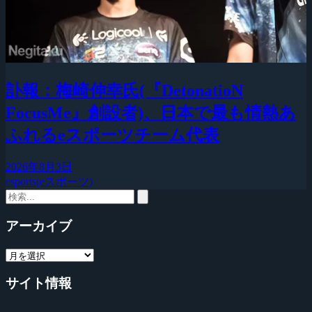
訃報：梅崎伸幸氏(『DetonatioN
FocusMe』創設者)、日本で最も情熱あ
ふれるeスポーツチーム代表
2026年8月3日
esports(eスポーツ)
アーカイブ
サイト情報