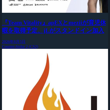
『Team Vitality』apEXとmeziiが育児休
暇を取得予定、jLがスタンドイン加入
2026年8月5日
Counter-Strike 2 (CS2)