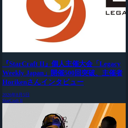
『StarCraft II』個人主催大会「Legacy
Weekly Japan」開催500回突破、主催者
Horikenさんインタビュー
2026年8月5日
StarCraft II