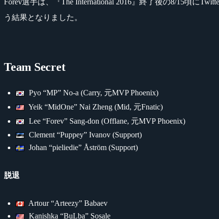
Forev選手は、『The International 2016』終了後の
う結果となりました。
Team Secret
Pyo “MP” No-a (Carry, 元MVP Phoenix)
Yeik “MidOne” Nai Zheng (Mid, 元Fnatic)
Lee “Forev” Sang-don (Offlane, 元MVP Phoenix)
Clement “Puppey” Ivanov (Support)
Johan “pieliedie” Åström (Support)
脱退
Artour “Arteezy” Babaev
Kanishka “BuLba” Sosale