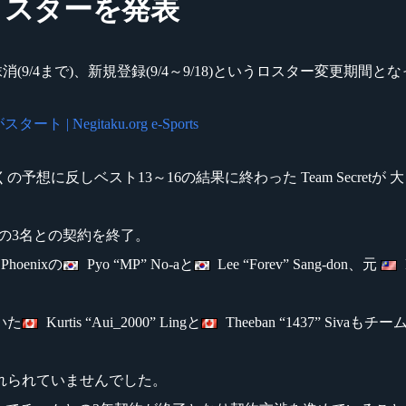
の新ロスターを発表
(9/4まで)、新規登録(9/4～9/18)というロスター変更期間と
 Negitaku.org e-Sports
6』で多くの予想に反しベスト13～16の結果に終わった Team Secr
残りの3名との契約を終了。
Phoenixの
Pyo “MP” No-aと
Lee “Forev” Sang-don、元
ていた
Kurtis “Aui_2000” Lingと
Theeban “1437” Siv
れられていませんでした。