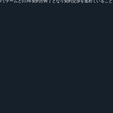
8/15頃にTwitterでチームとの3年契約が終了となり契約交渉を進めて