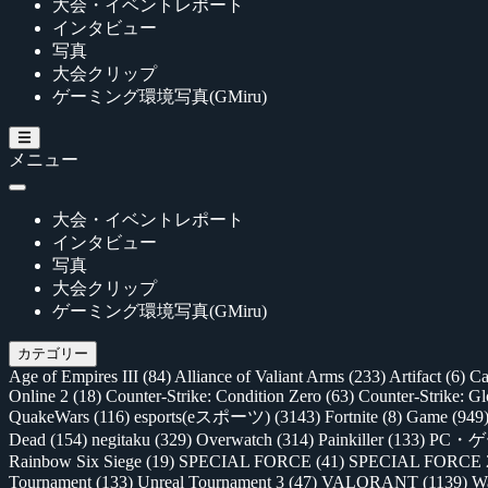
大会・イベントレポート
インタビュー
写真
大会クリップ
ゲーミング環境写真(GMiru)
メニュー
大会・イベントレポート
インタビュー
写真
大会クリップ
ゲーミング環境写真(GMiru)
カテゴリー
Age of Empires III
(84)
Alliance of Valiant Arms
(233)
Artifact
(6)
Ca
Online 2
(18)
Counter-Strike: Condition Zero
(63)
Counter-Strike: G
QuakeWars
(116)
esports(eスポーツ)
(3143)
Fortnite
(8)
Game
(949
Dead
(154)
negitaku
(329)
Overwatch
(314)
Painkiller
(133)
PC・
Rainbow Six Siege
(19)
SPECIAL FORCE
(41)
SPECIAL FORCE
Tournament
(133)
Unreal Tournament 3
(47)
VALORANT
(1139)
Wa