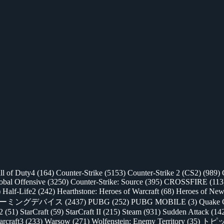
ll of Duty4
(164)
Counter-Strike
(5153)
Counter-Strike 2 (CS2)
(989)
lobal Offensive
(3250)
Counter-Strike: Source
(395)
CROSSFIRE
(113
)
Half-Life2
(242)
Hearthstone: Heroes of Warcraft
(68)
Heroes of New
ゲーミングデバイス
(2437)
PUBG
(252)
PUBG MOBILE
(3)
Quake 
 2
(51)
StarCraft
(59)
StarCraft II
(215)
Steam
(931)
Sudden Attack
(14
rcraft3
(233)
Warsow
(271)
Wolfenstein: Enemy Territory
(35)
トピ