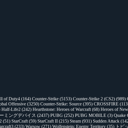
ll of Duty4
(164)
Counter-Strike
(5153)
Counter-Strike 2 (CS2)
(989)
lobal Offensive
(3250)
Counter-Strike: Source
(395)
CROSSFIRE
(113
)
Half-Life2
(242)
Hearthstone: Heroes of Warcraft
(68)
Heroes of New
ゲーミングデバイス
(2437)
PUBG
(252)
PUBG MOBILE
(3)
Quake 
 2
(51)
StarCraft
(59)
StarCraft II
(215)
Steam
(931)
Sudden Attack
(14
rcraft3
(233)
Warsow
(271)
Wolfenstein: Enemy Territory
(35)
トピ