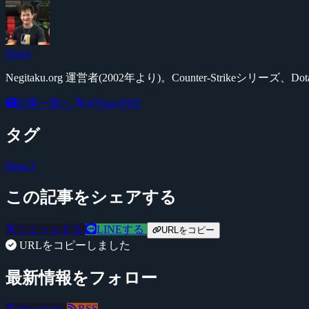
Yossy
Negitaku.org 運営者(2002年より)。Counter-Str
記事一覧へ
@YossyFPS
タグ
Dota 2
この記事をシェアする
ツイートする
LINEする
URLをコピー
URLをコピーしました
最新情報をフォロー
@negitaku
RSS