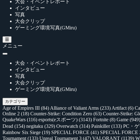
大会・イベントレポート
インタビュー
写真
大会クリップ
ゲーミング環境写真(GMiru)
メニュー
大会・イベントレポート
インタビュー
写真
大会クリップ
ゲーミング環境写真(GMiru)
カテゴリー
Age of Empires III
(84)
Alliance of Valiant Arms
(233)
Artifact
(6)
Ca
Online 2
(18)
Counter-Strike: Condition Zero
(63)
Counter-Strike: G
QuakeWars
(116)
esports(eスポーツ)
(3143)
Fortnite
(8)
Game
(949
Dead
(154)
negitaku
(329)
Overwatch
(314)
Painkiller
(133)
PC・
Rainbow Six Siege
(19)
SPECIAL FORCE
(41)
SPECIAL FORCE
Tournament
(133)
Unreal Tournament 3
(47)
VALORANT
(1139)
Wa