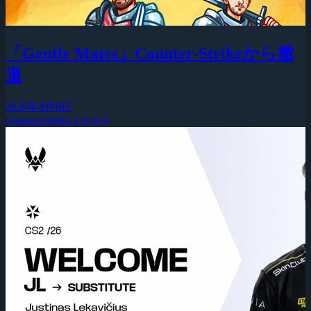
「Gentle Mates」Counter-Strikeから撤
退
2026年8月8日
Counter-Strike 2 (CS2)