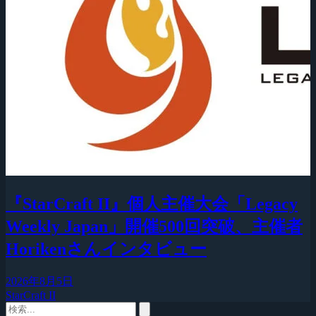
『StarCraft II』個人主催大会「Legacy
Weekly Japan」開催500回突破、主催者
Horikenさんインタビュー
2026年8月5日
StarCraft II