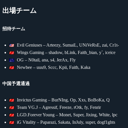
出場チーム
招待チーム
Evil Geniuses – Arteezy, SumaiL, UNiVeRsE, zai, Cr1t-
Wings Gaming – shadow, bLink, Faith_bian, y`, iceice
OG – N0tail, ana, s4, JerAx, Fly
Newbee – uuu9, Sccc, Kpii, Faith, Kaka
中国予選通過
Invictus Gaming – BurNIng, Op, Xxs, BoBoKa, Q
Team VG.J – Agressif, Freeze, rOtk, fy, Fenrir
LGD.Forever Young – Monet, Super, Jixing, White, lpc
iG Vitality – Paparazi, Sakata, InJuly, super, dogf1ghts