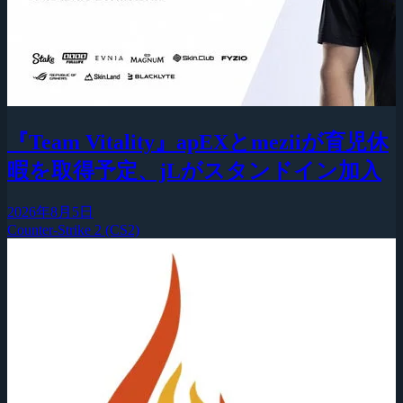
『Team Vitality』apEXとmeziiが育児休
暇を取得予定、jLがスタンドイン加入
2026年8月5日
Counter-Strike 2 (CS2)