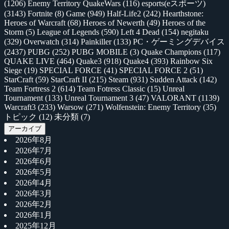
(1206)
Enemy Territory QuakeWars
(116)
esports(eスポーツ)
(3143)
Fortnite
(8)
Game
(949)
Half-Life2
(242)
Hearthstone:
Heroes of Warcraft
(68)
Heroes of Newerth
(49)
Heroes of the
Storm
(5)
League of Legends
(590)
Left 4 Dead
(154)
negitaku
(329)
Overwatch
(314)
Painkiller
(133)
PC・ゲーミングデバイス
(2437)
PUBG
(252)
PUBG MOBILE
(3)
Quake Champions
(117)
QUAKE LIVE
(464)
Quake3
(918)
Quake4
(393)
Rainbow Six
Siege
(19)
SPECIAL FORCE
(41)
SPECIAL FORCE 2
(51)
StarCraft
(59)
StarCraft II
(215)
Steam
(931)
Sudden Attack
(142)
Team Fortress 2
(614)
Team Fotress Classic
(15)
Unreal
Tournament
(133)
Unreal Tournament 3
(47)
VALORANT
(1139)
Warcraft3
(233)
Warsow
(271)
Wolfenstein: Enemy Territory
(35)
トピック
(12)
未分類
(7)
アーカイブ
2026年8月
2026年7月
2026年6月
2026年5月
2026年4月
2026年3月
2026年2月
2026年1月
2025年12月