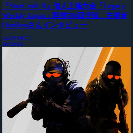
『StarCraft II』個人主催大会「Legacy
Weekly Japan」開催500回突破、主催者
Horikenさんインタビュー
2026年8月5日
StarCraft II