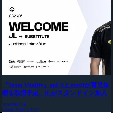
『Team Vitality』apEXとmeziiが育児休
暇を取得予定、jLがスタンドイン加入
2026年8月5日
Counter-Strike 2 (CS2)