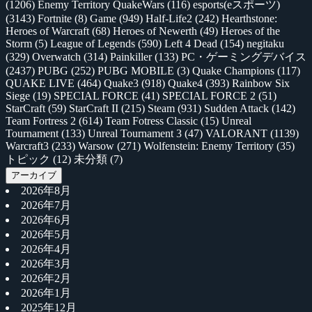
(1206)
Enemy Territory QuakeWars
(116)
esports(eスポーツ)
(3143)
Fortnite
(8)
Game
(949)
Half-Life2
(242)
Hearthstone:
Heroes of Warcraft
(68)
Heroes of Newerth
(49)
Heroes of the
Storm
(5)
League of Legends
(590)
Left 4 Dead
(154)
negitaku
(329)
Overwatch
(314)
Painkiller
(133)
PC・ゲーミングデバイス
(2437)
PUBG
(252)
PUBG MOBILE
(3)
Quake Champions
(117)
QUAKE LIVE
(464)
Quake3
(918)
Quake4
(393)
Rainbow Six
Siege
(19)
SPECIAL FORCE
(41)
SPECIAL FORCE 2
(51)
StarCraft
(59)
StarCraft II
(215)
Steam
(931)
Sudden Attack
(142)
Team Fortress 2
(614)
Team Fotress Classic
(15)
Unreal
Tournament
(133)
Unreal Tournament 3
(47)
VALORANT
(1139)
Warcraft3
(233)
Warsow
(271)
Wolfenstein: Enemy Territory
(35)
トピック
(12)
未分類
(7)
アーカイブ
2026年8月
2026年7月
2026年6月
2026年5月
2026年4月
2026年3月
2026年2月
2026年1月
2025年12月