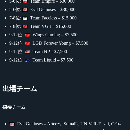
5-6位:
Team Empire – $30,000
5-6位:
Evil Geniuses – $30,000
7-8位:
Team Faceless – $15,000
7-8位:
Team VG.J – $15,000
9-12位:
Wings Gaming – $7,500
9-12位:
LGD.Forever Young – $7,500
9-12位:
Team NP – $7,500
9-12位:
Team Liquid – $7,500
出場チーム
招待チーム
Evil Geniuses – Arteezy, SumaiL, UNiVeRsE, zai, Cr1t-