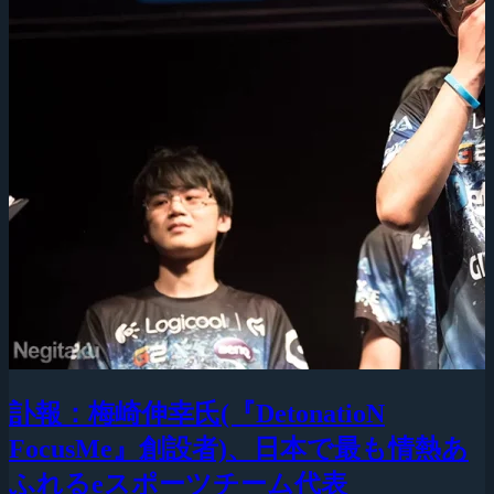
訃報：梅崎伸幸氏(『DetonatioN
FocusMe』創設者)、日本で最も情熱あ
ふれるeスポーツチーム代表