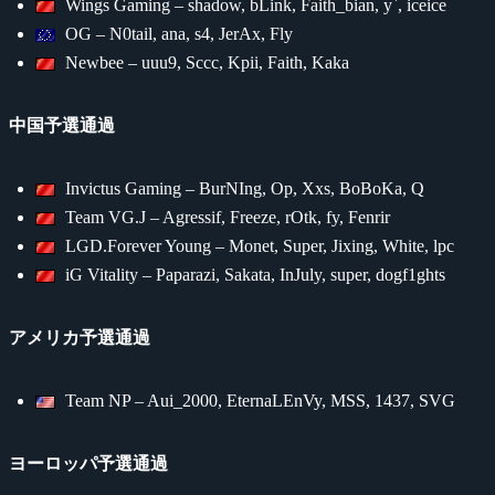
Wings Gaming – shadow, bLink, Faith_bian, y`, iceice
OG – N0tail, ana, s4, JerAx, Fly
Newbee – uuu9, Sccc, Kpii, Faith, Kaka
中国予選通過
Invictus Gaming – BurNIng, Op, Xxs, BoBoKa, Q
Team VG.J – Agressif, Freeze, rOtk, fy, Fenrir
LGD.Forever Young – Monet, Super, Jixing, White, lpc
iG Vitality – Paparazi, Sakata, InJuly, super, dogf1ghts
アメリカ予選通過
Team NP – Aui_2000, EternaLEnVy, MSS, 1437, SVG
ヨーロッパ予選通過