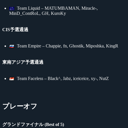
Team Liquid – MATUMBAMAN, Miracle-,
MinD_ContRoL, GH, KuroKy
CIS予選通過
Team Empire – Chappie, fn, Ghostik, Miposhka, KingR
東南アジア予選通過
Team Faceless – Black^, Jabz, iceiceice, xy-, NutZ
プレーオフ
グランドファイナル (Best of 5)