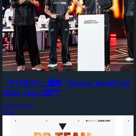
「PVISION」優勝『Esports World Cup
2026』Dota 2部門
2026年7月20日
Dota 2