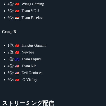
4位:
Wings Gaming
5位:
Team VG.J
6位:
Team Faceless
Group B
1位:
Invictus Gaming
2位:
Newbee
3位:
Team Liquid
4位:
Team NP
5位:
Evil Geniuses
6位:
iG Vitality
ストリーミング配信