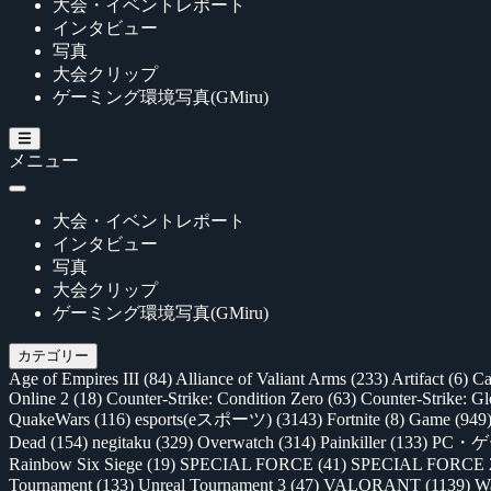
大会・イベントレポート
インタビュー
写真
大会クリップ
ゲーミング環境写真(GMiru)
メニュー
大会・イベントレポート
インタビュー
写真
大会クリップ
ゲーミング環境写真(GMiru)
カテゴリー
Age of Empires III
(84)
Alliance of Valiant Arms
(233)
Artifact
(6)
Ca
Online 2
(18)
Counter-Strike: Condition Zero
(63)
Counter-Strike: G
QuakeWars
(116)
esports(eスポーツ)
(3143)
Fortnite
(8)
Game
(949
Dead
(154)
negitaku
(329)
Overwatch
(314)
Painkiller
(133)
PC・
Rainbow Six Siege
(19)
SPECIAL FORCE
(41)
SPECIAL FORCE
Tournament
(133)
Unreal Tournament 3
(47)
VALORANT
(1139)
Wa