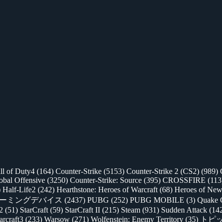
ll of Duty4
(164)
Counter-Strike
(5153)
Counter-Strike 2 (CS2)
(989)
lobal Offensive
(3250)
Counter-Strike: Source
(395)
CROSSFIRE
(113
)
Half-Life2
(242)
Hearthstone: Heroes of Warcraft
(68)
Heroes of New
ゲーミングデバイス
(2437)
PUBG
(252)
PUBG MOBILE
(3)
Quake 
 2
(51)
StarCraft
(59)
StarCraft II
(215)
Steam
(931)
Sudden Attack
(14
rcraft3
(233)
Warsow
(271)
Wolfenstein: Enemy Territory
(35)
トピ