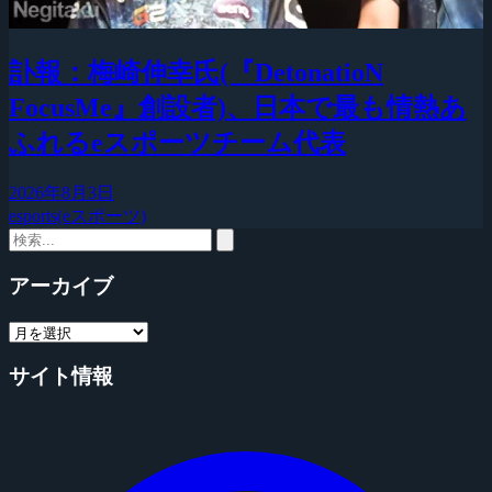
訃報：梅崎伸幸氏(『DetonatioN
FocusMe』創設者)、日本で最も情熱あ
ふれるeスポーツチーム代表
2026年8月3日
esports(eスポーツ)
アーカイブ
サイト情報