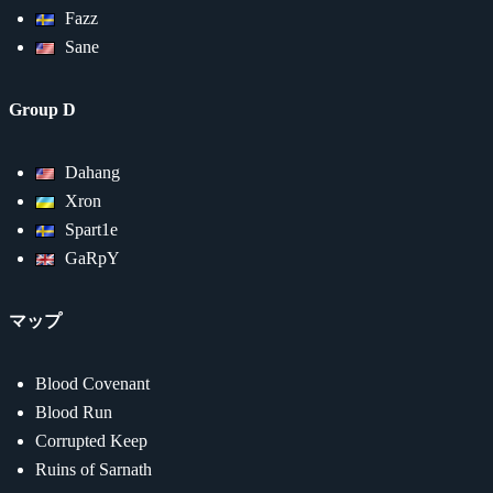
Fazz
Sane
Group D
Dahang
Xron
Spart1e
GaRpY
マップ
Blood Covenant
Blood Run
Corrupted Keep
Ruins of Sarnath