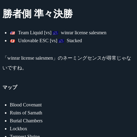
勝者側 準々決勝
Team Liquid [vs]
winrar license salesmen
Unlovable ESC [vs]
Stacked
「winrar license salesmen」のネーミングセンスが尋常じゃな
いですね。
マップ
Blood Covenant
Ruins of Sarnath
Burial Chambers
Lockbox
Tempest Shrine