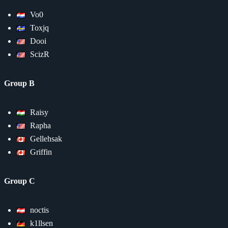
Vo0
Toxjq
Dooi
ScizR
Group B
Raisy
Rapha
Gellehsak
Griffin
Group C
noctis
k1llsen