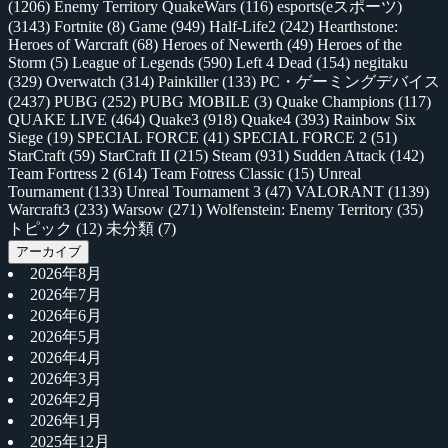
(1206)
Enemy Territory QuakeWars
(116)
esports(eスポーツ)
(3143)
Fortnite
(8)
Game
(949)
Half-Life2
(242)
Hearthstone:
Heroes of Warcraft
(68)
Heroes of Newerth
(49)
Heroes of the
Storm
(5)
League of Legends
(590)
Left 4 Dead
(154)
negitaku
(329)
Overwatch
(314)
Painkiller
(133)
PC・ゲーミングデバイス
(2437)
PUBG
(252)
PUBG MOBILE
(3)
Quake Champions
(117)
QUAKE LIVE
(464)
Quake3
(918)
Quake4
(393)
Rainbow Six
Siege
(19)
SPECIAL FORCE
(41)
SPECIAL FORCE 2
(51)
StarCraft
(59)
StarCraft II
(215)
Steam
(931)
Sudden Attack
(142)
Team Fortress 2
(614)
Team Fotress Classic
(15)
Unreal
Tournament
(133)
Unreal Tournament 3
(47)
VALORANT
(1139)
Warcraft3
(233)
Warsow
(271)
Wolfenstein: Enemy Territory
(35)
トピック
(12)
未分類
(7)
アーカイブ
2026年8月
2026年7月
2026年6月
2026年5月
2026年4月
2026年3月
2026年2月
2026年1月
2025年12月