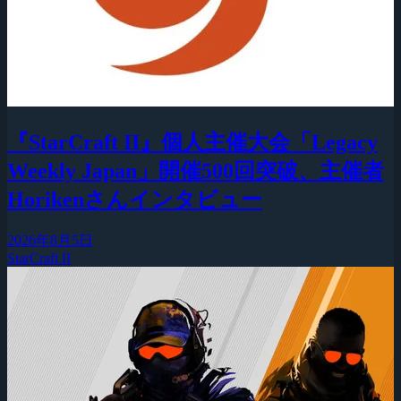
『StarCraft II』個人主催大会「Legacy
Weekly Japan」開催500回突破、主催者
Horikenさんインタビュー
2026年8月5日
StarCraft II