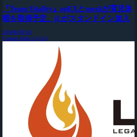
『Team Vitality』apEXとmeziiが育児休
暇を取得予定、jLがスタンドイン加入
2026年8月5日
Counter-Strike 2 (CS2)