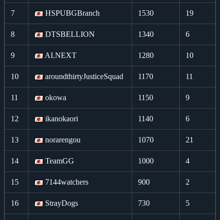
7
HSPUBGBranch
1530
19
8
DTSBELLION
1340
6
9
AI.NEXT
1280
10
10
aroundthirtyJusticeSquad
1170
11
11
okowa
1150
9
12
ikanokaori
1140
6
13
norarengou
1070
21
14
TeamGG
1000
4
15
7144watchers
900
2
16
StrayDogs
730
5