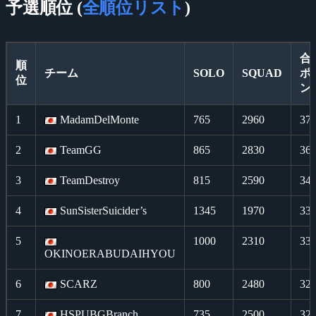
予選順位 (
全順位リスト
)
合
順
チーム
SOLO
SQUAD
ポ
位
ン
1
MadamDelMonte
765
2960
37
2
TeamGG
865
2830
36
3
TeamDestroy
815
2590
34
4
SunSisterSuicider’s
1345
1970
33
5
1000
2310
33
OKINOERABUDAIHYOU
6
SCARZ
800
2480
32
7
HSPUBGBranch
735
2500
32