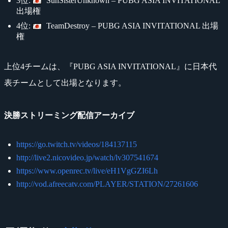
3位:
SunSisterUnknown – PUBG ASIA INVITATIONAL
出場権
4位:
TeamDestroy – PUBG ASIA INVITATIONAL 出場
権
上位4チームは、『PUBG ASIA INVITATIONAL』に日本代
表チームとして出場となります。
決勝ストリーミング配信アーカイブ
https://go.twitch.tv/videos/184137115
http://live2.nicovideo.jp/watch/lv307541674
https://www.openrec.tv/live/eH1VgGZI6Lh
http://vod.afreecatv.com/PLAYER/STATION/27261606