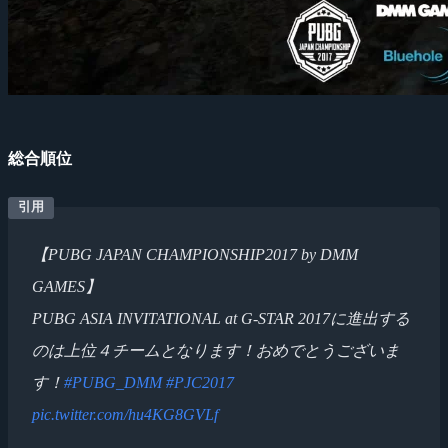
総合順位
【PUBG JAPAN CHAMPIONSHIP2017 by DMM
GAMES】
PUBG ASIA INVITATIONAL at G-STAR 2017に進出する
のは上位４チームとなります！おめでとうございま
す！
#PUBG_DMM
#PJC2017
pic.twitter.com/hu4KG8GVLf