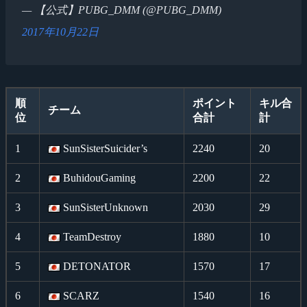
— 【公式】PUBG_DMM (@PUBG_DMM)
2017年10月22日
順
ポイント
キル合
チーム
位
合計
計
1
SunSisterSuicider’s
2240
20
2
BuhidouGaming
2200
22
3
SunSisterUnknown
2030
29
4
TeamDestroy
1880
10
5
DETONATOR
1570
17
6
SCARZ
1540
16