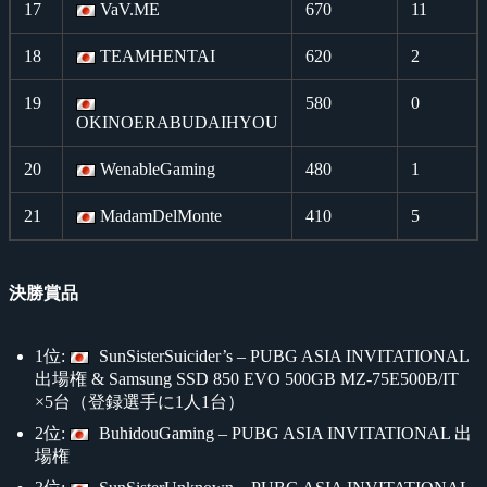
17
VaV.ME
670
11
18
TEAMHENTAI
620
2
19
580
0
OKINOERABUDAIHYOU
20
WenableGaming
480
1
21
MadamDelMonte
410
5
決勝賞品
1位:
SunSisterSuicider’s – PUBG ASIA INVITATIONAL
出場権 & Samsung SSD 850 EVO 500GB MZ-75E500B/IT
×5台（登録選手に1人1台）
2位:
BuhidouGaming – PUBG ASIA INVITATIONAL 出
場権