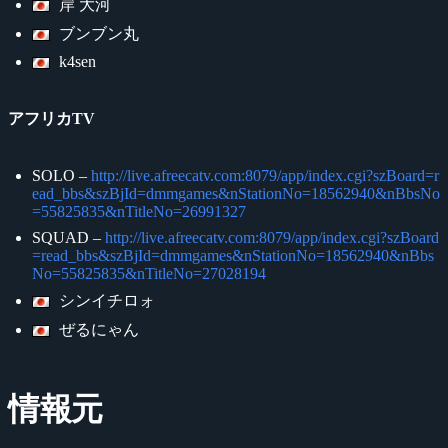
岸 大河
ブンブン丸
k4sen
アフリカTV
SOLO –
http://live.afreecatv.com:8079/app/index.cgi?szBoard=r
ead_bbs&szBjId=dmmgames&nStationNo=18562940&nBbsNo
=55825835&nTitleNo=26991327
SQUAD –
http://live.afreecatv.com:8079/app/index.cgi?szBoard
=read_bbs&szBjId=dmmgames&nStationNo=18562940&nBbs
No=55825835&nTitleNo=27028194
シンイチロォ
ぜるにゃん
情報元