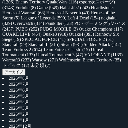
(1206)
Enemy Territory QuakeWars
(116)
esports(eスポーツ)
(3143)
Fortnite
(8)
Game
(949)
Half-Life2
(242)
Hearthstone:
Heroes of Warcraft
(68)
Heroes of Newerth
(49)
Heroes of the
Storm
(5)
League of Legends
(590)
Left 4 Dead
(154)
negitaku
(329)
Overwatch
(314)
Painkiller
(133)
PC・ゲーミングデバイス
(2437)
PUBG
(252)
PUBG MOBILE
(3)
Quake Champions
(117)
QUAKE LIVE
(464)
Quake3
(918)
Quake4
(393)
Rainbow Six
Siege
(19)
SPECIAL FORCE
(41)
SPECIAL FORCE 2
(51)
StarCraft
(59)
StarCraft II
(215)
Steam
(931)
Sudden Attack
(142)
Team Fortress 2
(614)
Team Fotress Classic
(15)
Unreal
Tournament
(133)
Unreal Tournament 3
(47)
VALORANT
(1139)
Warcraft3
(233)
Warsow
(271)
Wolfenstein: Enemy Territory
(35)
トピック
(12)
未分類
(7)
アーカイブ
2026年8月
2026年7月
2026年6月
2026年5月
2026年4月
2026年3月
2026年2月
2026年1月
2025年12月