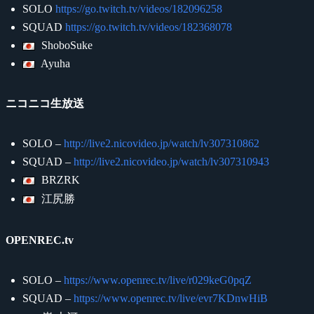
SOLO
https://go.twitch.tv/videos/182096258
SQUAD
https://go.twitch.tv/videos/182368078
ShoboSuke
Ayuha
ニコニコ生放送
SOLO –
http://live2.nicovideo.jp/watch/lv307310862
SQUAD –
http://live2.nicovideo.jp/watch/lv307310943
BRZRK
江尻勝
OPENREC.tv
SOLO –
https://www.openrec.tv/live/r029keG0pqZ
SQUAD –
https://www.openrec.tv/live/evr7KDnwHiB