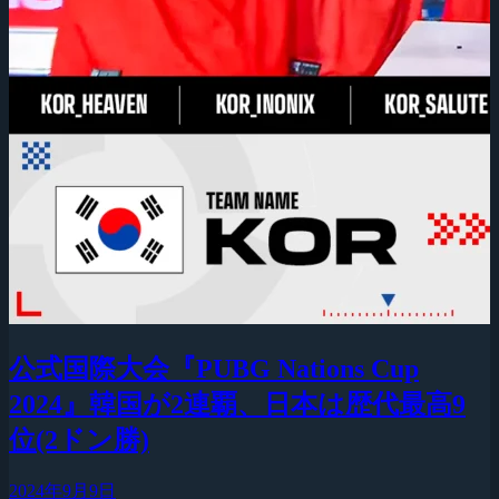
公式国際大会『PUBG Nations Cup
2024』韓国が2連覇、日本は歴代最高9
位(2ドン勝)
2024年9月9日