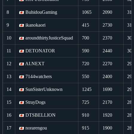
8
BuhidouGaming
1065
2090
31
9
ikanokaori
415
2730
31
10
aroundthirtyJusticeSquad
700
2370
30
11
DETONATOR
590
2440
30
12
AI.NEXT
720
2270
29
13
7144watchers
550
2400
29
14
SunSisterUnknown
1245
1690
29
15
StrayDogs
725
2170
28
16
DTSBELLION
910
1920
28
17
norarengou
915
1900
28