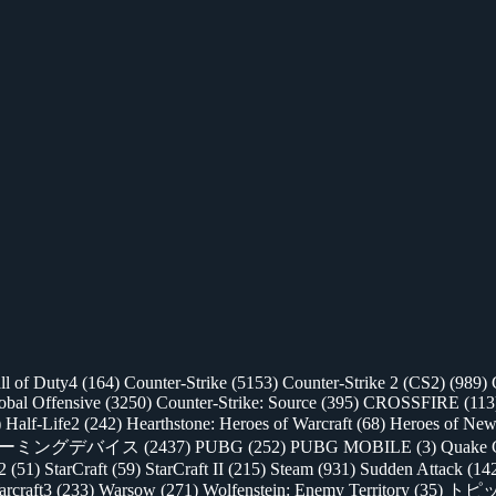
ll of Duty4
(164)
Counter-Strike
(5153)
Counter-Strike 2 (CS2)
(989)
lobal Offensive
(3250)
Counter-Strike: Source
(395)
CROSSFIRE
(113
)
Half-Life2
(242)
Hearthstone: Heroes of Warcraft
(68)
Heroes of New
ゲーミングデバイス
(2437)
PUBG
(252)
PUBG MOBILE
(3)
Quake 
 2
(51)
StarCraft
(59)
StarCraft II
(215)
Steam
(931)
Sudden Attack
(14
rcraft3
(233)
Warsow
(271)
Wolfenstein: Enemy Territory
(35)
トピ