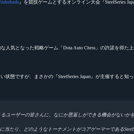
nderlords
』を競技ゲームとするオンライン大会『SteelSeries Ja
生し爆発的な人気となった戦略ゲーム「Dota Auto Chess」の許
い状態ですが、まさかの『SteelSeries Japan』が主催すると知
s製品を愛用してくださるユーザーの皆さんに、なにか恩返しができる機会が
を開催するに当たり、どのようなトーナメントがコアゲーマーであるSte