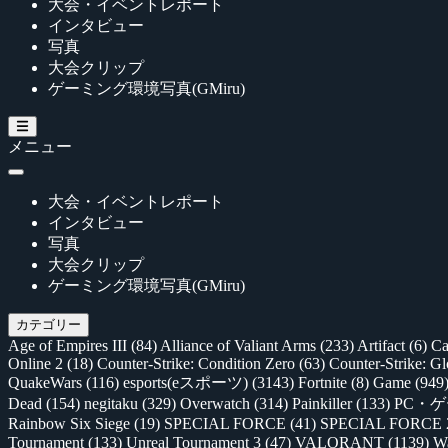
大会・イベントレポート
インタビュー
写真
大会クリップ
ゲーミング環境写真(GMiru)
メニュー
大会・イベントレポート
インタビュー
写真
大会クリップ
ゲーミング環境写真(GMiru)
カテゴリー
Age of Empires III
(84)
Alliance of Valiant Arms
(233)
Artifact
(6)
Ca
Online 2
(18)
Counter-Strike: Condition Zero
(63)
Counter-Strike: G
QuakeWars
(116)
esports(eスポーツ)
(3143)
Fortnite
(8)
Game
(949
Dead
(154)
negitaku
(329)
Overwatch
(314)
Painkiller
(133)
PC・
Rainbow Six Siege
(19)
SPECIAL FORCE
(41)
SPECIAL FORCE
Tournament
(133)
Unreal Tournament 3
(47)
VALORANT
(1139)
Wa