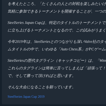
を考えたところ、「たくさんの人との対戦を楽しみたいけ
気軽に参加できるトーナメントを開催することが、一つ
SteelSeries Japan Cupは、特定のタイト
に立ち上げるトーナメントとなるので、この試みがうまく
今年2019年は、SteelSeriesとのつながりも深いValv
ムタイトルの中で、いわゆる「Auto Chess系」がPC
SteelSeriesの歴代タグライン（キャッチコピー）は、「Winnin
これらのタグラインは簡単に言ってしまえば「頑張って！ 勝って
で、そして勝って頂ければと思います。
そんな大会になることを願っています。
SteelSeries Japan Cup 2019