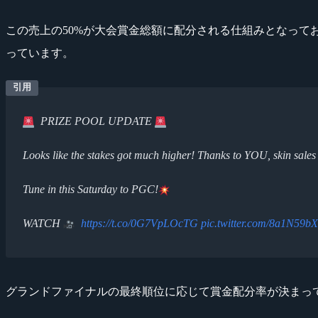
この売上の50%が大会賞金総額に配分される仕組みとなっており、
っています。
PRIZE POOL UPDATE
Looks like the stakes got much higher! Thanks to YOU, skin sal
Tune in this Saturday to PGC!
WATCH
https://t.co/0G7VpLOcTG
pic.twitter.com/8a1N59b
グランドファイナルの最終順位に応じて賞金配分率が決まってお