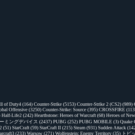
ll of Duty4
(164)
Counter-Strike
(5153)
Counter-Strike 2 (CS2)
(989)
lobal Offensive
(3250)
Counter-Strike: Source
(395)
CROSSFIRE
(113
)
Half-Life2
(242)
Hearthstone: Heroes of Warcraft
(68)
Heroes of New
ゲーミングデバイス
(2437)
PUBG
(252)
PUBG MOBILE
(3)
Quake 
 2
(51)
StarCraft
(59)
StarCraft II
(215)
Steam
(931)
Sudden Attack
(14
rcraft3
(233)
Warsow
(271)
Wolfenstein: Enemy Territory
(35)
トピ