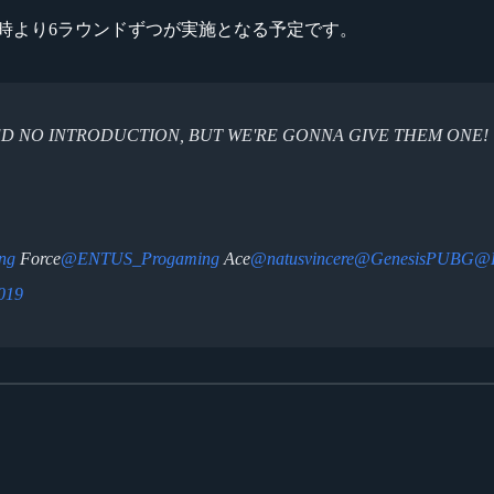
)10時より6ラウンドずつが実施となる予定です。
D NO INTRODUCTION, BUT WE'RE GONNA GIVE THEM ONE!
ng
Force
@ENTUS_Progaming
Ace
@natusvincere
@GenesisPUBG
@
019