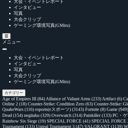
大会・イベントレポート
インタビュー
写真
大会クリップ
ゲーミング環境写真(GMiru)
メニュー
大会・イベントレポート
インタビュー
写真
大会クリップ
ゲーミング環境写真(GMiru)
カテゴリー
Age of Empires III
(84)
Alliance of Valiant Arms
(233)
Artifact
(6)
Ca
Online 2
(18)
Counter-Strike: Condition Zero
(63)
Counter-Strike: G
QuakeWars
(116)
esports(eスポーツ)
(3143)
Fortnite
(8)
Game
(949
Dead
(154)
negitaku
(329)
Overwatch
(314)
Painkiller
(133)
PC・
Rainbow Six Siege
(19)
SPECIAL FORCE
(41)
SPECIAL FORCE
Tournament
(133)
Unreal Tournament 3
(47)
VALORANT
(1139)
Wa