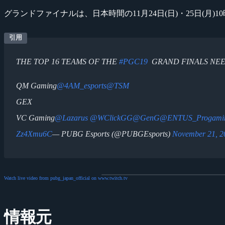
グランドファイナルは、日本時間の11月24日(日)・25日(月
THE TOP 16 TEAMS OF THE
#PGC19
GRAND FINALS NEE
QM Gaming
@4AM_esports
@TSM
GEX
VC Gaming
@Lazarus
@WClickGG
@GenG
@ENTUS_Progami
Zz4Xmu6C
— PUBG Esports (@PUBGEsports)
November 21, 2
Watch live video from pubg_japan_official on www.twitch.tv
情報元