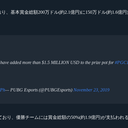
基本賞金総額200万ドル(約2.1億円)に150万ドル(約1.6
es have added more than $1.5 MILLION USD to the prize pot for
#PGC
XPh
— PUBG Esports (@PUBGEsports)
November 23, 2019
り、優勝チームには賞金総額の50%(約1.9億円)が支払われ