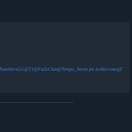
RumblersGG
@T1
@FaZeClan
@Tempo_Storm
pic.twitter.com/gT